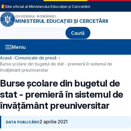
Sari la conținutul principal
Site oficial al Ministerului Educației și Cercetării
GUVERNUL ROMÂNIEI
MINISTERUL EDUCAȚIEI ȘI CERCETĂRII
Caută
Meniu
Navigație principală
Cale de navigare
Acasă
Comunicate de presă
Burse școlare din bugetul de stat - premieră în sistemul de
învățământ preuniversitar
Burse școlare din bugetul de
stat - premieră în sistemul de
învățământ preuniversitar
2 aprilie 2021
DATA PUBLICĂRII