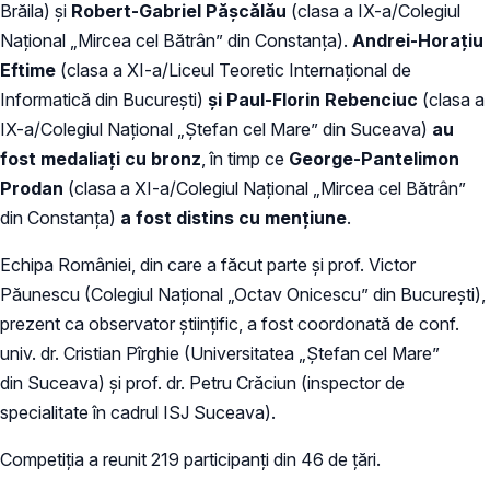
Brăila) şi
Robert-Gabriel Păşcălău
(clasa a IX-a/Colegiul
Național „Mircea cel Bătrân” din Constanța).
Andrei-Horațiu
Eftime
(clasa a XI-a/Liceul Teoretic Internaţional de
Informatică din București)
și Paul-Florin Rebenciuc
(clasa a
IX-a/Colegiul Național „Ştefan cel Mare” din Suceava)
au
fost medaliați cu bronz
, în timp ce
George-Pantelimon
Prodan
(clasa a XI-a/Colegiul Național „Mircea cel Bătrân”
din Constanța)
a fost distins cu mențiune
.
Echipa României, din care a făcut parte și prof. Victor
Păunescu (Colegiul Național „Octav Onicescu” din Bucureşti),
prezent ca observator științific, a fost coordonată de conf.
univ. dr. Cristian Pîrghie (Universitatea „Ştefan cel Mare”
din Suceava) și prof. dr. Petru Crăciun (inspector de
specialitate în cadrul ISJ Suceava).
Competiția a reunit 219 participanți din 46 de țări.