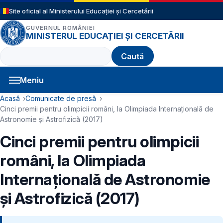
Sari la conținutul principal
Site oficial al Ministerului Educației și Cercetării
GUVERNUL ROMÂNIEI
MINISTERUL EDUCAȚIEI ȘI CERCETĂRII
Caută
Meniu
Navigație principală
Cale de navigare
Acasă
Comunicate de presă
Cinci premii pentru olimpicii români, la Olimpiada Internaţională de
Astronomie şi Astrofizică (2017)
Cinci premii pentru olimpicii
români, la Olimpiada
Internaţională de Astronomie
şi Astrofizică (2017)