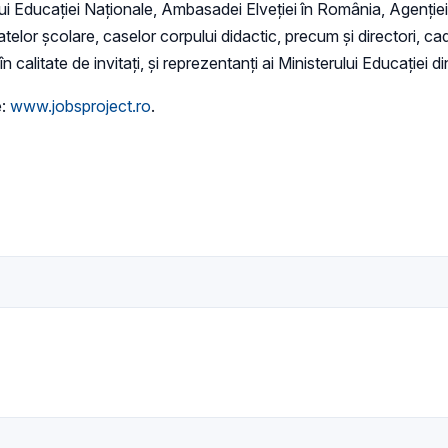
ului Educației Naționale, Ambasadei Elveției în România, Agenți
or școlare, caselor corpului didactic, precum și directori, cadre
 calitate de invitați, și reprezentanți ai Ministerului Educației
e:
www.jobsproject.ro
.