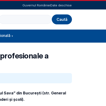
Guvernul României
Date deschise
Caută
ională
 profesionale a
ul Sava” din Bucureşti (str. General
deri și școli).