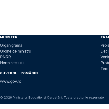
MINISTER
TRA
Organigramă
Proi
Ordine de ministru
Decla
PNRR
Venit
Harta site-ului
Prot
Terme
GUVERNUL ROMÂNIEI
www.gov.ro
© 2026 Ministerul Educației și Cercetării. Toate drepturile rezervate.