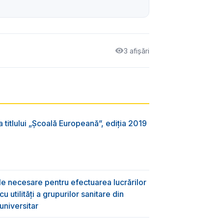
3 afișări
 titlului „Şcoală Europeană”, ediția 2019
ile necesare pentru efectuarea lucrărilor
 utilități a grupurilor sanitare din
universitar