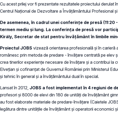
Cu acest prilej vor fi prezentate rezultatele proiectului derulat 
Centrul Naţional de Dezvoltare a Învăţământului Profesional şi
De asemenea, în cadrul unei conferințe de presă (
11:20 
termen mediu și lung. La c
onferința de presă vor partic
Király,
Secretar de stat pentru învățământ în limbile mino
Proiectul JOBS
vizează orientarea profesională și în carieră 
românesc prin metoda de predare - învățare centrată pe elev și b
crea tinerilor experiențe necesare de învățare și a contribui l
Elvețian și cofinanțat de Guvernul României prin Ministerul Ed
și tehnic în general și a învățământului dual în special.
Lansat în 2012,
JOBS
a fost implementat în 4 regiuni de 
profesori și 8000 de elevi din 180 de unităţi de învăţământ gim
au fost elaborate materiale de predare-învățare (Caietele JOBS)
legătura dintre unitățile de învățământ și operatorii economici 