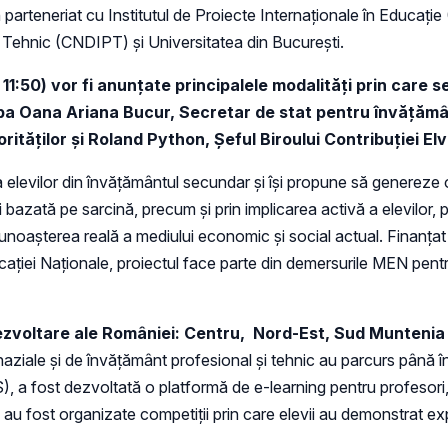
în parteneriat cu Institutul de Proiecte Internaționale în Educați
 Tehnic (CNDIPT) și Universitatea din București.
- 11:50) vor fi anunțate principalele modalități prin care
ipa Oana Ariana Bucur, Secretar de stat pentru învățăm
rităților și Roland Python, Șeful Biroului Contribuției El
a elevilor din învățământul secundar și își propune să genereze
azată pe sarcină, precum și prin implicarea activă a elevilor, pr
a cunoașterea reală a mediului economic și social actual. Finan
ucației Naționale, proiectul face parte din demersurile MEN pen
dezvoltare ale României: Centru,
Nord-Est, Sud Muntenia ș
naziale şi de învăţământ profesional şi tehnic au parcurs până 
, a fost dezvoltată o platformă de e-learning pentru profesori,
și au fost organizate competiții prin care elevii au demonstrat e