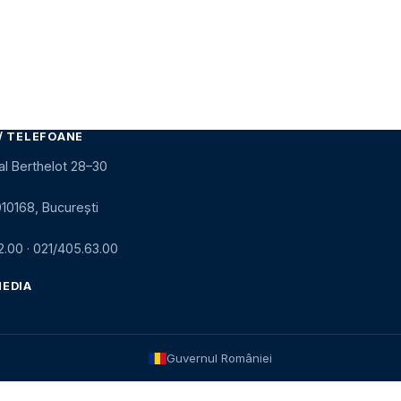
/ TELEFOANE
al Berthelot 28–30
010168, București
2.00
·
021/405.63.00
MEDIA
Guvernul României