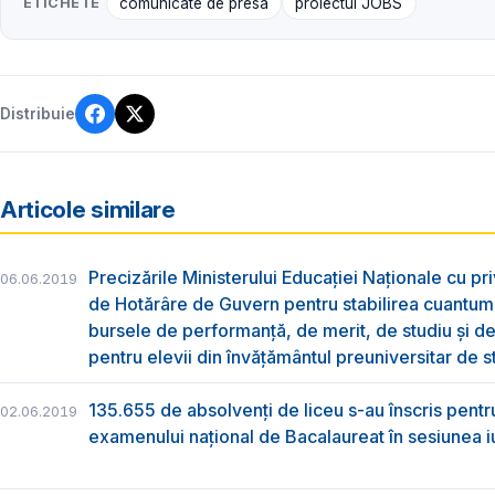
ETICHETE
comunicate de presă
proiectul JOBS
Distribuie
Articole similare
Precizările Ministerului Educației Naționale cu pri
06.06.2019
de Hotărâre de Guvern pentru stabilirea cuantum
bursele de performanță, de merit, de studiu și de
pentru elevii din învățământul preuniversitar de s
135.655 de absolvenţi de liceu s-au înscris pentr
02.06.2019
examenului naţional de Bacalaureat în sesiunea i