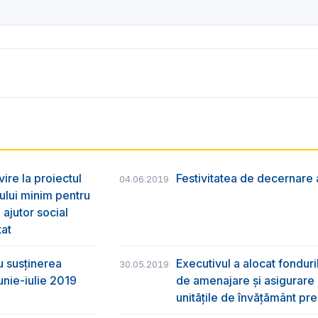
vire la proiectul
Festivitatea de decernare a
04.06.2019
ului minim pentru
 ajutor social
tat
u susţinerea
Executivul a alocat fondur
30.05.2019
unie-iulie 2019
de amenajare și asigurare cu
unitățile de învățământ pre