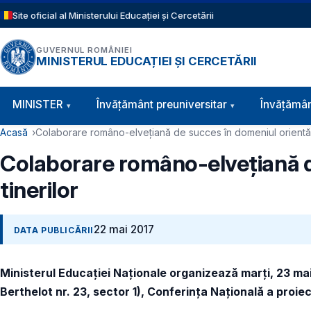
Sari la conținutul principal
Site oficial al Ministerului Educației și Cercetării
GUVERNUL ROMÂNIEI
MINISTERUL EDUCAȚIEI ȘI CERCETĂRII
Navigație principală
MINISTER
Învăţământ preuniversitar
Învățămân
Cale de navigare
Acasă
Colaborare româno-elvețiană de succes în domeniul orientării
Colaborare româno-elvețiană de
tinerilor
22 mai 2017
DATA PUBLICĂRII
Ministerul Educației Naționale organizează marți, 23 mai
Berthelot nr. 23, sector 1), Conferința Națională a proiec