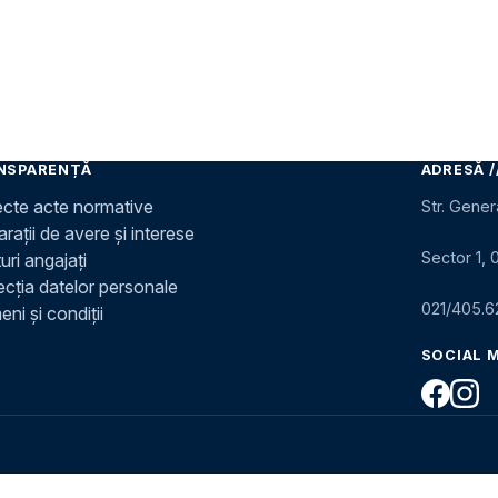
NSPARENȚĂ
ADRESĂ /
ecte acte normative
Str. Gener
rații de avere și interese
Sector 1, 
uri angajați
ecția datelor personale
021/405.6
ni și condiții
SOCIAL 