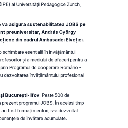
e (IPE) al Universității Pedagogice Zurich,
 se va asigura sustenabilitatea JOBS pe
ânt preuniversitar, András György
vețiene din cadrul Ambasadei Elveției.
 o schimbare esențială în învățământul
ofesorilor și a mediului de afaceri pentru a
țat prin Programul de cooperare Româno -
tru dezvoltarea învățământului profesional
i București-Ilfov
. Peste 500 de
în prezent programul JOBS. În același timp
 au fost formați mentori, s-a dezvoltat
xperiențele de învățare acumulate.