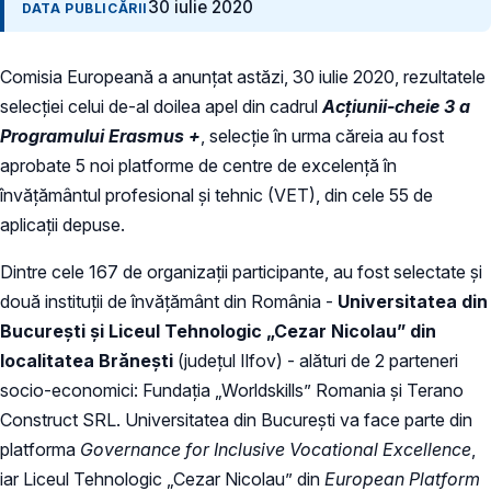
30 iulie 2020
DATA PUBLICĂRII
Comisia Europeană a anunțat astăzi, 30 iulie 2020, rezultatele
selecției celui de-al doilea apel din cadrul
Acțiunii-cheie 3 a
Programului Erasmus +
, selecție în urma căreia au fost
aprobate 5 noi platforme de centre de excelență în
învățământul profesional și tehnic (VET), din cele 55 de
aplicații depuse.
Dintre cele 167 de organizații participante, au fost selectate și
două instituții de învățământ din România -
Universitatea din
București și Liceul Tehnologic „Cezar Nicolau” din
localitatea Brănești
(județul Ilfov) - alături de 2 parteneri
socio-economici: Fundația „Worldskills” Romania și Terano
Construct SRL. Universitatea din București va face parte din
platforma
Governance for Inclusive Vocational Excellence
,
iar Liceul Tehnologic „Cezar Nicolau” din
European Platform