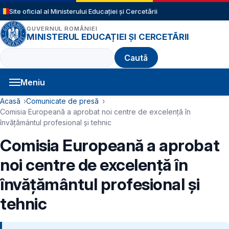
Sari la conținutul principal
Site oficial al Ministerului Educației și Cercetării
GUVERNUL ROMÂNIEI
MINISTERUL EDUCAȚIEI ȘI CERCETĂRII
Caută
Meniu
Navigație principală
Cale de navigare
Acasă
Comunicate de presă
Comisia Europeană a aprobat noi centre de excelență în
învățământul profesional și tehnic
Comisia Europeană a aprobat
noi centre de excelență în
învățământul profesional și
tehnic