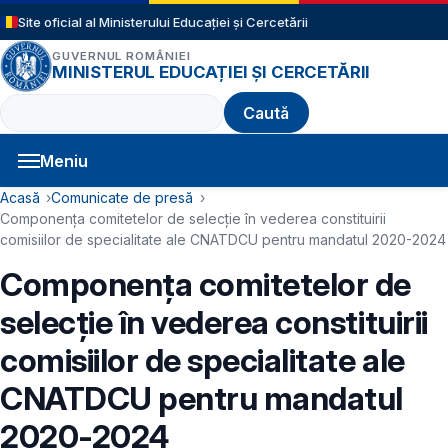
Sari la conținutul principal
Site oficial al Ministerului Educației și Cercetării
GUVERNUL ROMÂNIEI
MINISTERUL EDUCAȚIEI ȘI CERCETĂRII
Caută
Meniu
Navigație principală
Cale de navigare
Acasă
Comunicate de presă
Componența comitetelor de selecție în vederea constituirii
comisiilor de specialitate ale CNATDCU pentru mandatul 2020-2024
Componența comitetelor de
selecție în vederea constituirii
comisiilor de specialitate ale
CNATDCU pentru mandatul
2020-2024