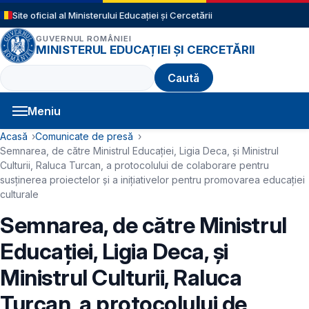
Sari la conținutul principal
Site oficial al Ministerului Educației și Cercetării
GUVERNUL ROMÂNIEI
MINISTERUL EDUCAȚIEI ȘI CERCETĂRII
Caută
Meniu
Navigație principală
Cale de navigare
Acasă
Comunicate de presă
Semnarea, de către Ministrul Educației, Ligia Deca, și Ministrul
Culturii, Raluca Turcan, a protocolului de colaborare pentru
susținerea proiectelor și a inițiativelor pentru promovarea educației
culturale
Semnarea, de către Ministrul
Educației, Ligia Deca, și
Ministrul Culturii, Raluca
Turcan, a protocolului de