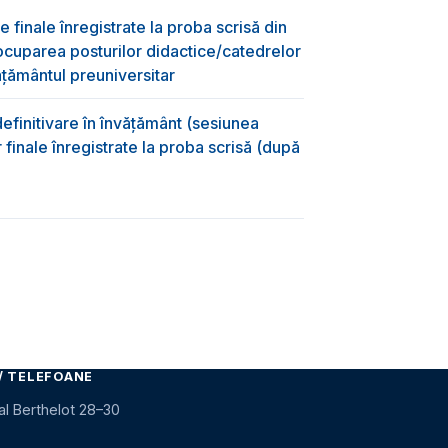
e finale înregistrate la proba scrisă din
ocuparea posturilor didactice/catedrelor
ţământul preuniversitar
efinitivare în învățământ (sesiunea
 finale înregistrate la proba scrisă (după
)
/ TELEFOANE
al Berthelot 28–30