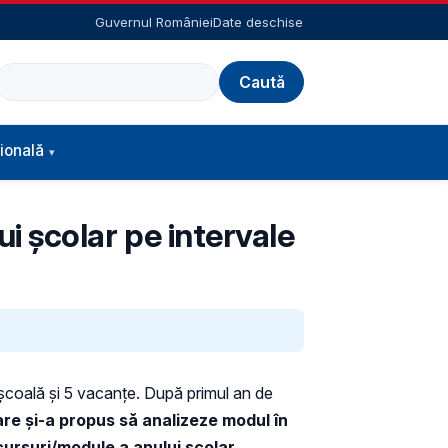
Guvernul României
Date deschise
Caută
ională
ui școlar pe intervale
 școală și 5 vacanțe. După primul an de
are și-a propus să analizeze modul în
 cursuri/module a anului școlar.