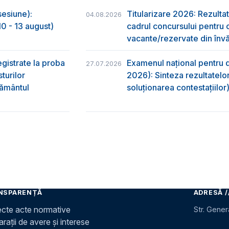
sesiune):
Titularizare 2026: Rezultat
04.08.2026
0 - 13 august)
cadrul concursului pentru 
vacante/rezervate din învă
egistrate la proba
Examenul național pentru d
27.07.2026
turilor
2026): Sinteza rezultatelor
ţământul
soluționarea contestațiilor
NSPARENȚĂ
ADRESĂ /
ecte acte normative
Str. Gener
rații de avere și interese