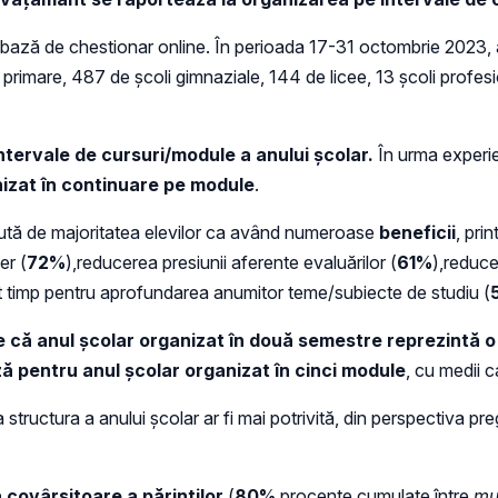
e bază de chestionar online. În perioada 17-31 octombrie 2023, 
primare, 487 de școli gimnaziale, 144 de licee, 13 școli profes
ntervale de cursuri/module a anului școlar.
În urma experie
anizat în continuare pe module
.
epută de majoritatea elevilor ca având numeroase
beneficii
, pri
er (
72%
),reducerea presiunii aferente evaluărilor (
61%
),reduce
lt timp pentru aprofundarea anumitor teme/subiecte de studiu (
e că anul școlar organizat în două semestre reprezintă o
ază pentru anul școlar organizat în cinci module
, cu medii c
ructura a anului școlar ar fi mai potrivită, din perspectiva preg
a covârșitoare a părinților
(
80%
procente cumulate între
mu