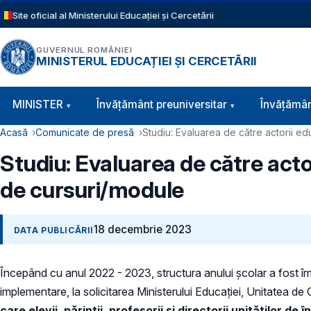
Sari la conținutul principal
Site oficial al Ministerului Educației și Cercetării
GUVERNUL ROMÂNIEI
MINISTERUL EDUCAȚIEI ȘI CERCETĂRII
Navigație principală
MINISTER
Învăţământ preuniversitar
Învățămân
Cale de navigare
Acasă
Comunicate de presă
Studiu: Evaluarea de către actorii edu
Studiu: Evaluarea de către actor
de cursuri/module
18 decembrie 2023
DATA PUBLICĂRII
Începând cu anul 2022 - 2023, structura anului școlar a fost îm
implementare, la solicitarea Ministerului Educației, Unitatea de
care elevii, părinții, profesorii și directorii unităților