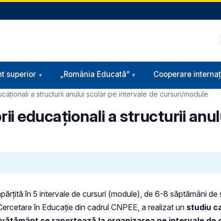
t superior
„România Educată”
Cooperare internaț
caționali a structurii anului școlar pe intervale de cursuri/module
ii educaționali a structurii anul
părțită în 5 intervale de cursuri (module), de 6-8 săptămâni de
 Cercetare în Educație din cadrul CNPEE, a realizat un
studiu c
 de învățământ se raportează la organizarea pe intervale de