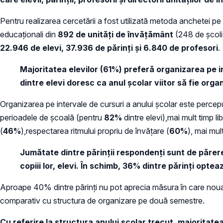
Pentru realizarea cercetării a fost utilizată metoda anchetei p
educaționali din
892 de unități de învățământ
(248 de școli 
22.946 de elevi, 37.936 de părinți și 6.840 de profesori
.
Majoritatea elevilor (61%) preferă organizarea pe i
dintre elevi doresc ca anul școlar viitor să fie org
Organizarea pe intervale de cursuri a anului școlar este perc
perioadele de școală (pentru
82%
dintre elevi),mai mult timp lib
(
46%
),respectarea ritmului propriu de învățare (
60%
), mai mu
Jumătate dintre părinții respondenți sunt de părer
copiii lor, elevi. În schimb, 36% dintre părinți opte
Aproape 40% dintre părinți nu pot aprecia măsura în care noua st
comparativ cu structura de organizare pe două semestre.
Cu referire la structura anului școlar trecut, majoritate