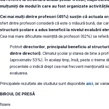
mulțumiți de modul în care au fost organizate activitățil
Cei mai mulți dintre profesori (45%) susțin că actuala or
sfert dintre profesori consideră că este o măsură bună, dar car
structurii școlare a adus beneficii la nivelul evaluării ele
Cea mai mare dificultate resimțită de profesori (62%) se referă l
Potrivit
directorilor
,
principalul beneficiu al structur
dintre directori)
. Climatul școlar și starea de bine a pr
(aproximativ 53%). În același timp, însă, peste o treime din
procentele o indică drept cea mai frecvent menționată sch
evaluarea.
Principalele rezultate ale studiului sunt disponibile
aici
, iar vari
BIROUL DE PRESĂ
fisiere