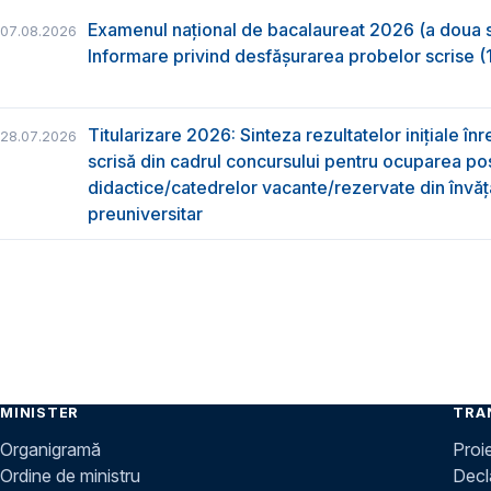
Examenul național de bacalaureat 2026 (a doua 
07.08.2026
Informare privind desfășurarea probelor scrise (1
Titularizare 2026: Sinteza rezultatelor inițiale înr
28.07.2026
scrisă din cadrul concursului pentru ocuparea pos
didactice/catedrelor vacante/rezervate din învă
preuniversitar
MINISTER
TRA
Organigramă
Proi
Ordine de ministru
Decla