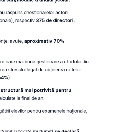
au răspuns chestionarelor actorii
ionale), respectiv
375 de directori,
nței avute,
aproximativ 70%
ntre care mai buna gestionare a efortului din
rea stresului legat de obținerea notelor
54%
).
 structură mai potrivită pentru
alculate la final de an.
ătirii elevilor pentru examenele naționale,
lțumit
și
foarte mulțumit
)
se declară