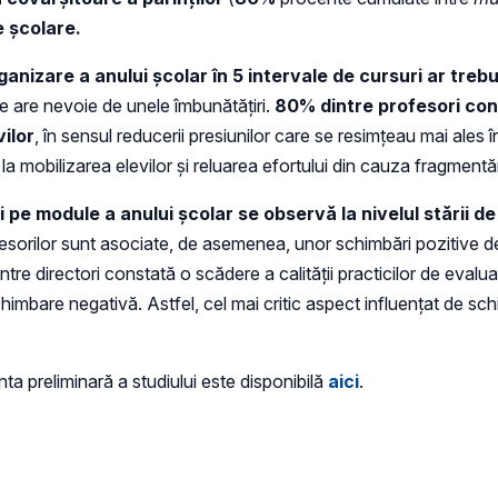
e școlare.
ganizare a anului școlar în 5 intervale de cursuri ar treb
e are nevoie de unele îmbunătățiri.
80% dintre profesori con
vilor
, în sensul reducerii presiunilor care se resimțeau mai ales în
a mobilizarea elevilor și reluarea efortului din cauza fragmentări
ii pe module a anului școlar se observă la nivelul stării d
ofesorilor sunt asociate, de asemenea, unor schimbări pozitive de
tre directori constată o scădere a calității practicilor de evalua
imbare negativă. Astfel, cel mai critic aspect influențat de sc
anta preliminară a studiului este disponibilă
aici
.