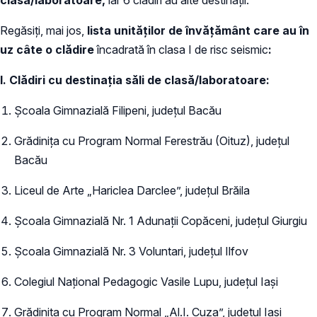
Regăsiți, mai jos,
lista unităților de învățământ care au
în
uz
câte o clădire
încadrată în clasa I de risc seismic
:
I. Clădiri cu destinația săli de clasă/laboratoare:
Școala Gimnazială Filipeni, județul Bacău
Grădinița cu Program Normal Ferestrău (Oituz), județul
Bacău
Liceul de Arte „Hariclea Darclee”, județul Brăila
Școala Gimnazială Nr. 1 Adunații Copăceni, județul Giurgiu
Școala Gimnazială Nr. 3 Voluntari, județul Ilfov
Colegiul Național Pedagogic Vasile Lupu, județul Iași
Grădinița cu Program Normal „Al.I. Cuza”, județul Iași