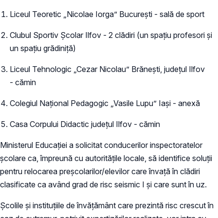
Liceul Teoretic „Nicolae Iorga” București - sală de sport
Clubul Sportiv Școlar Ilfov - 2 clădiri (un spațiu profesori și
un spațiu grădiniță)
Liceul Tehnologic „Cezar Nicolau” Brănești, județul Ilfov
- cămin
Colegiul Național Pedagogic „Vasile Lupu” Iași - anexă
Casa Corpului Didactic județul Ilfov - cămin
Ministerul Educației a solicitat conducerilor inspectoratelor
școlare ca, împreună cu autoritățile locale, să identifice soluții
pentru relocarea preșcolarilor/elevilor care învață în clădiri
clasificate ca având grad de risc seismic I și care sunt în uz.
Școlile și instituțiile de învățământ care prezintă risc crescut în