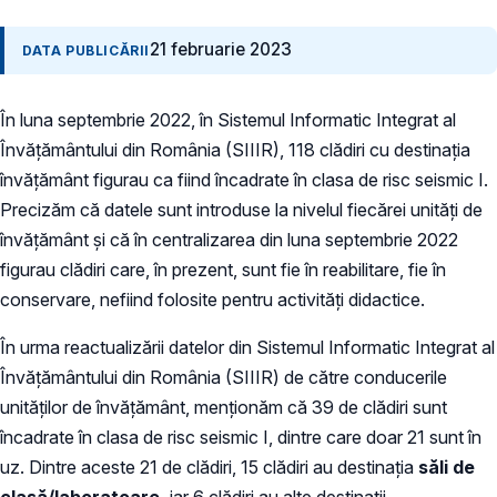
21 februarie 2023
DATA PUBLICĂRII
În luna septembrie 2022, în Sistemul Informatic Integrat al
Învățământului din România (SIIIR), 118 clădiri cu destinația
învățământ figurau ca fiind încadrate în clasa de risc seismic I.
Precizăm că datele sunt introduse la nivelul fiecărei unități de
învățământ și că în centralizarea din luna septembrie 2022
figurau clădiri care, în prezent, sunt fie în reabilitare, fie în
conservare, nefiind folosite pentru activități didactice.
În urma reactualizării datelor din Sistemul Informatic Integrat al
Învățământului din România (SIIIR) de către conducerile
unităților de învățământ, menționăm că 39 de clădiri sunt
încadrate în clasa de risc seismic I, dintre care doar 21 sunt în
uz. Dintre aceste 21 de clădiri, 15 clădiri au destinația
săli de
clasă/laboratoare,
iar 6 clădiri au alte destinații.