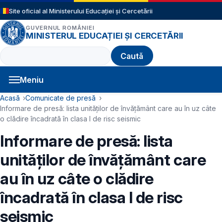
Sari la conținutul principal
Site oficial al Ministerului Educației și Cercetării
GUVERNUL ROMÂNIEI
MINISTERUL EDUCAȚIEI ȘI CERCETĂRII
Caută
Meniu
Navigație principală
Cale de navigare
Acasă
Comunicate de presă
Informare de presă: lista unităților de învățământ care au în uz câte
o clădire încadrată în clasa I de risc seismic
Informare de presă: lista
unităților de învățământ care
au în uz câte o clădire
încadrată în clasa I de risc
seismic