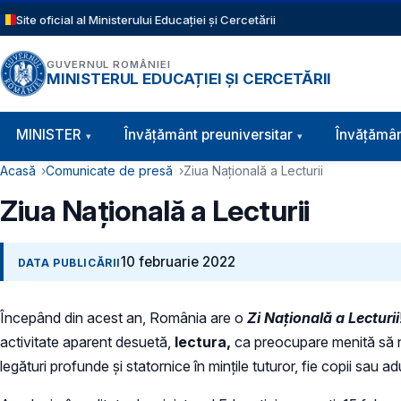
Sari la conținutul principal
Site oficial al Ministerului Educației și Cercetării
GUVERNUL ROMÂNIEI
MINISTERUL EDUCAȚIEI ȘI CERCETĂRII
Navigație principală
MINISTER
Învăţământ preuniversitar
Învățămân
Cale de navigare
Acasă
Comunicate de presă
Ziua Națională a Lecturii
Ziua Națională a Lecturii
10 februarie 2022
DATA PUBLICĂRII
Începând din acest an, România are o
Zi Națională a Lecturii
activitate aparent desuetă,
lectura,
ca preocupare menită să ne
legături profunde și statornice în mințile tuturor, fie copii sau adu