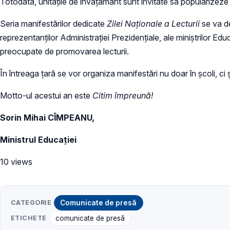
Totodată, unitățile de învățământ sunt invitate să popularize
Seria manifestărilor dedicate
Zilei Naționale a Lecturii
se va de
reprezentanților Administrației Prezidențiale, ale miniștrilor Educ
preocupate de promovarea lecturii.
În întreaga țară se vor organiza manifestări nu doar în școli, ci și
Motto-ul acestui an este
Citim împreună!
Sorin Mihai CÎMPEANU,
Ministrul Educației
10 views
CATEGORIE
Comunicate de presă
ETICHETE
comunicate de presă