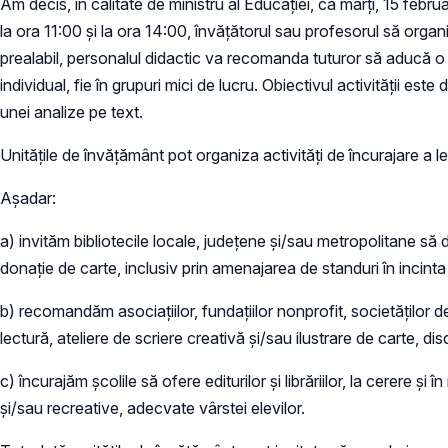
Am decis, în calitate de ministru al Educației, ca marți, 15 febru
la ora 11:00 și la ora 14:00, învățătorul sau profesorul să organiz
prealabil, personalul didactic va recomanda tuturor să aducă o c
individual, fie în grupuri mici de lucru. Obiectivul activității e
unei analize pe text.
Unitățile de învățământ pot organiza activități de încurajare a
Așadar:
a) invităm bibliotecile locale, județene și/sau metropolitane să d
donație de carte, inclusiv prin amenajarea de standuri în incinta
b) recomandăm asociațiilor, fundațiilor nonprofit, societăților d
lectură, ateliere de scriere creativă și/sau ilustrare de carte, di
c) încurajăm școlile să ofere editurilor și librăriilor, la cerere ș
și/sau recreative, adecvate vârstei elevilor.