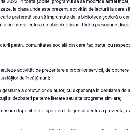
arie 2022, în toate școlile, programul să se modifice astfel încât,
eze, la clasa unde este prezent, activități de lectură la care să pa
arte preferată sau să împrumute de la biblioteca școlară o carte
ste de a promova lectura ca obicei cotidian, fără a presupune disc
 lecturii pentru comunitatea socială din care fac parte, cu resp
eruleze activități de prezentare a propriilor servicii, de obținere
 unităților de învățământ;
e gestiune a drepturilor de autor, cu experiență în derularea de a
scuții și dezbateri pe teme literare sau alte programe similare;
i în măsura disponibilității, spații cu titlu gratuit pentru a prezen