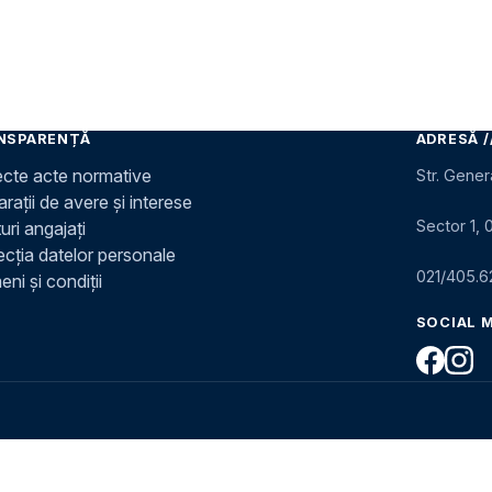
NSPARENȚĂ
ADRESĂ /
ecte acte normative
Str. Gener
rații de avere și interese
Sector 1, 
uri angajați
ecția datelor personale
021/405.6
ni și condiții
SOCIAL 