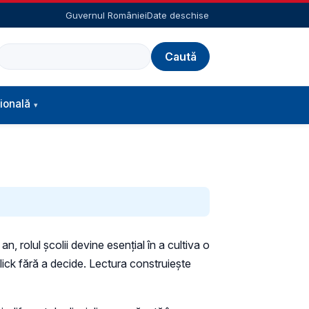
Guvernul României
Date deschise
Caută
ională
n, rolul școlii devine esențial în a cultiva o
lick fără a decide. Lectura construiește