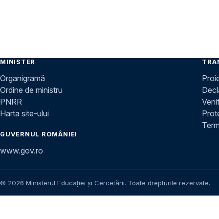
MINISTER
TRA
Organigramă
Proi
Ordine de ministru
Decla
PNRR
Venit
Harta site-ului
Prot
Terme
GUVERNUL ROMÂNIEI
www.gov.ro
© 2026 Ministerul Educației și Cercetării. Toate drepturile rezervate.