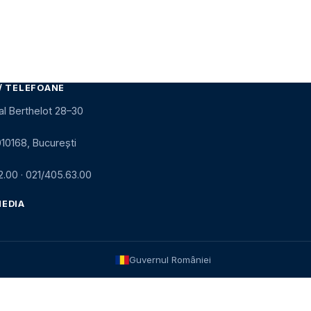
/ TELEFOANE
al Berthelot 28–30
010168, București
2.00
·
021/405.63.00
MEDIA
Guvernul României