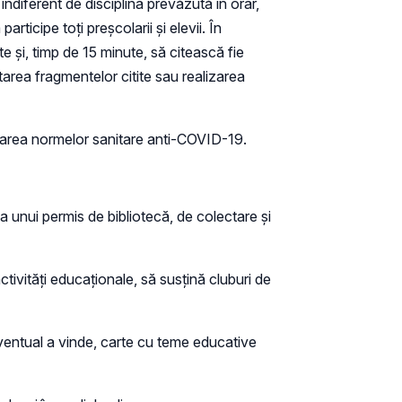
 indiferent de disciplina prevăzută în orar,
rticipe toți preșcolarii și elevii. În
 și, timp de 15 minute, să citească fie
utarea fragmentelor citite sau realizarea
ectarea normelor sanitare anti-COVID-19.
 a unui permis de bibliotecă, de colectare și
ctivități educaționale, să susțină cluburi de
ta, eventual a vinde, carte cu teme educative