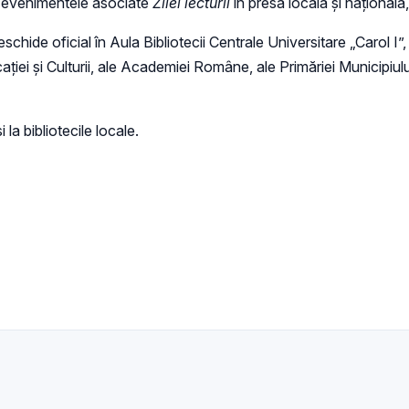
ze evenimentele asociate
Zilei lecturii
în presa locală și națională,
schide oficial în Aula Bibliotecii Centrale Universitare „Carol I”
ației și Culturii, ale Academiei Române, ale Primăriei Municipiului
 la bibliotecile locale.