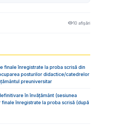
10 afișări
e finale înregistrate la proba scrisă din
ocuparea posturilor didactice/catedrelor
ţământul preuniversitar
efinitivare în învățământ (sesiunea
 finale înregistrate la proba scrisă (după
)