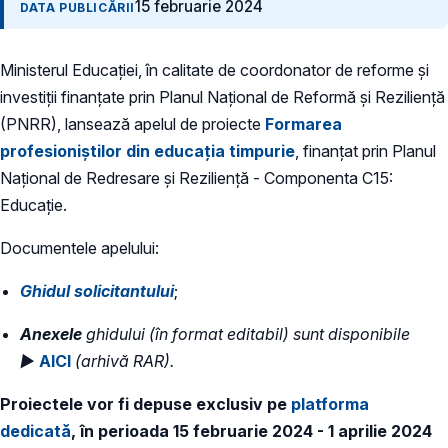
15 februarie 2024
DATA PUBLICĂRII
Ministerul Educației, în calitate de coordonator de reforme și
investiții finanțate prin Planul Național de Reformă și Reziliență
(PNRR), lansează apelul de proiecte
Formarea
profesioniștilor din educația timpurie
, finanțat prin Planul
Național de Redresare și Reziliență - Componenta C15:
Educație.
Documentele apelului:
Ghidul solicitantului
;
Anexele
ghidului (în format editabil) sunt disponibile
►
AICI
(arhivă RAR).
Proiectele vor fi depuse exclusiv pe
platforma
dedicată
, în perioada 15 februarie 2024 - 1 aprilie 2024