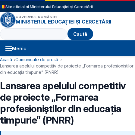
Sari la conținutul principal
Site oficial al Ministerului Educației și Cercetării
GUVERNUL ROMÂNIEI
MINISTERUL EDUCAȚIEI ȘI CERCETĂRII
Caută
Meniu
Navigație principală
Cale de navigare
Acasă
Comunicate de presă
Lansarea apelului competitiv de proiecte „Formarea profesioniștilor
din educația timpurie” (PNRR)
Lansarea apelului competitiv
de proiecte „Formarea
profesioniștilor din educația
timpurie” (PNRR)