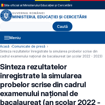
Sari la conținutul principal
Site oficial al Ministerului Educației și Cercetării
GUVERNUL ROMÂNIEI
MINISTERUL EDUCAȚIEI ȘI CERCETĂRII
Caută
Meniu
Navigație principală
Cale de navigare
Acasă
Comunicate de presă
Sinteza rezultatelor înregistrate la simularea probelor scrise din
cadrul examenului național de bacalaureat (an școlar 2022 - 2023)
Sinteza rezultatelor
înregistrate la simularea
probelor scrise din cadrul
examenului național de
bacalaureat (an școlar 2022 -