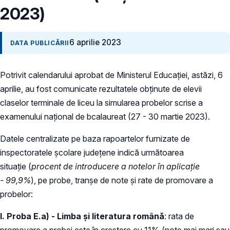
2023)
6 aprilie 2023
DATA PUBLICĂRII
Potrivit calendarului aprobat de Ministerul Educației, astăzi, 6
aprilie, au fost comunicate rezultatele obținute de elevii
claselor terminale de liceu la simularea probelor scrise a
examenului național de bcalaureat (27 - 30 martie 2023).
Datele centralizate pe baza rapoartelor furnizate de
inspectoratele școlare județene indică următoarea
situație (
procent de introducere a notelor în aplicație
- 99,9%
), pe probe, tranșe de note și rate de promovare a
probelor:
I. Proba E.a) - Limba și literatura română
: rata de
promovare a probei este în creștere cu 11% (note mai mari sau