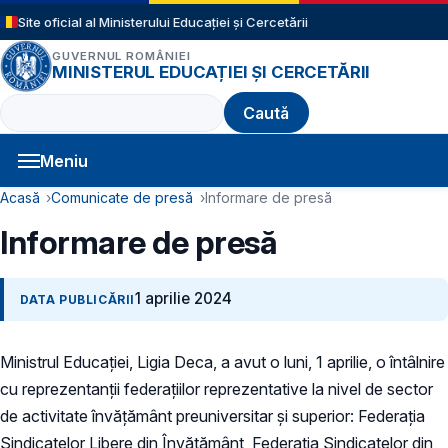
Sari la conținutul principal
Site oficial al Ministerului Educației și Cercetării
GUVERNUL ROMÂNIEI
MINISTERUL EDUCAȚIEI ȘI CERCETĂRII
Caută
Meniu
Navigație principală
Cale de navigare
Acasă
Comunicate de presă
Informare de presă
Informare de presă
1 aprilie 2024
DATA PUBLICĂRII
Ministrul Educației, Ligia Deca, a avut o luni, 1 aprilie, o întâlnire
cu reprezentanții federațiilor reprezentative la nivel de sector
de activitate învățământ preuniversitar și superior: Federația
Sindicatelor Libere din Învățământ, Federația Sindicatelor din