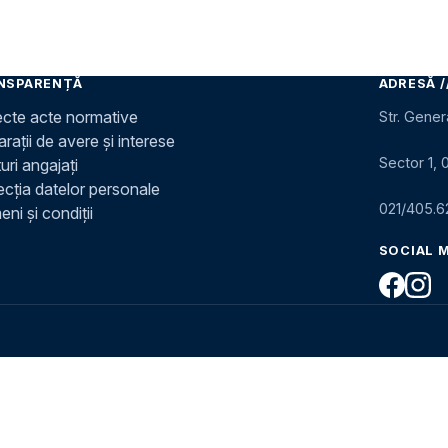
NSPARENȚĂ
ADRESĂ /
ecte acte normative
Str. Gener
rații de avere și interese
Sector 1, 
uri angajați
ecția datelor personale
021/405.6
ni și condiții
SOCIAL 