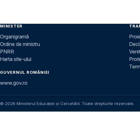
MINISTER
TRA
Organigramă
Proi
Ordine de ministru
Decla
PNRR
Venit
Harta site-ului
Prot
Terme
GUVERNUL ROMÂNIEI
www.gov.ro
© 2026 Ministerul Educației și Cercetării. Toate drepturile rezervate.