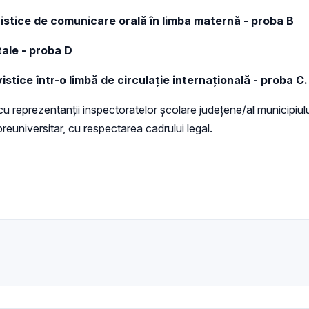
vistice de comunicare orală în limba maternă - proba B
tale - proba D
stice într-o limbă de circulație internațională - proba C.
 reprezentanții inspectoratelor școlare județene/al municipiul
reuniversitar, cu respectarea cadrului legal.