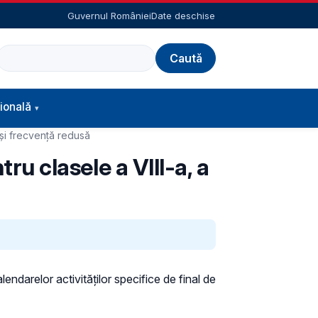
Guvernul României
Date deschise
Caută
ională
l și frecvență redusă
tru clasele a VIII-a, a
endarelor activităților specifice de final de