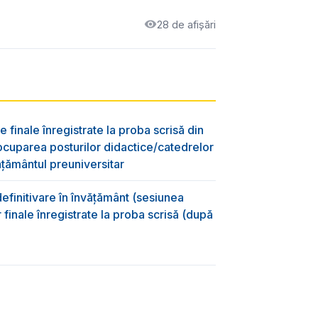
28 de afișări
e finale înregistrate la proba scrisă din
ocuparea posturilor didactice/catedrelor
ţământul preuniversitar
efinitivare în învățământ (sesiunea
 finale înregistrate la proba scrisă (după
)