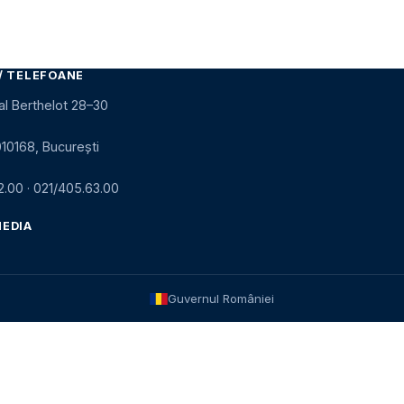
/ TELEFOANE
al Berthelot 28–30
010168, București
2.00
·
021/405.63.00
MEDIA
Guvernul României