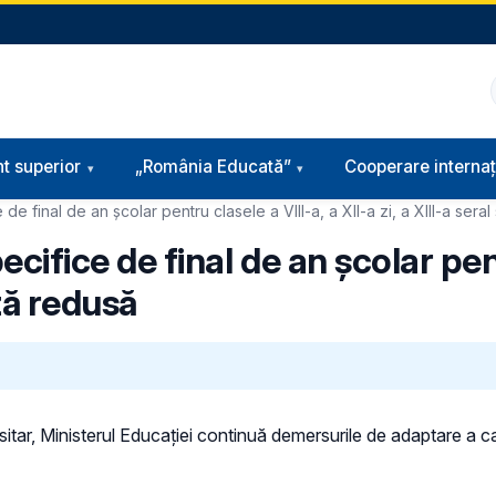
t superior
„România Educată”
Cooperare internaț
e de final de an școlar pentru clasele a VIII-a, a XII-a zi, a XIII-a sera
ecifice de final de an școlar pen
nță redusă
itar, Ministerul Educației continuă demersurile de adaptare a cal