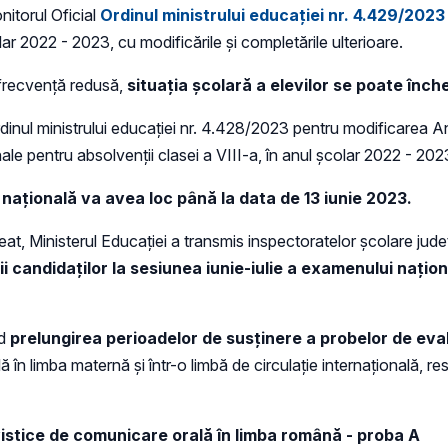
nitorul Oficial
Ordinul ministrului educației nr. 4.429/2023
lar 2022 - 2023, cu modificările și completările ulterioare.
i frecvență redusă,
situația școlară a elevilor se poate înch
rdinul ministrului educației nr. 4.428/2023 pentru modificarea Ane
le pentru absolvenții clasei a VIII-a, în anul școlar 2022 - 202
 națională va avea loc până la data de 13 iunie 2023.
at, Ministerul Educației a transmis inspectoratelor școlare județ
ii candidaților la sesiunea iunie-iulie a examenului nați
nd
prelungirea perioadelor de susținere a probelor de ev
în limba maternă și într-o limbă de circulație internațională, 
vistice de comunicare orală în limba română - proba A