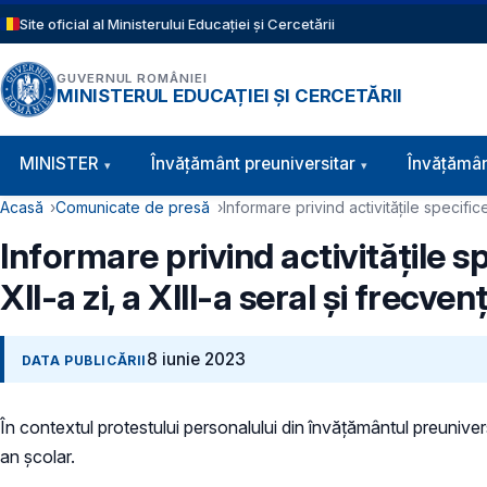
Sari la conținutul principal
Site oficial al Ministerului Educației și Cercetării
GUVERNUL ROMÂNIEI
MINISTERUL EDUCAȚIEI ȘI CERCETĂRII
Navigație principală
MINISTER
Învăţământ preuniversitar
Învățămân
Cale de navigare
Acasă
Comunicate de presă
Informare privind activitățile specific
Informare privind activitățile sp
XII-a zi, a XIII-a seral și frecve
8 iunie 2023
DATA PUBLICĂRII
În contextul protestului personalului din învățământul preunivers
an școlar.