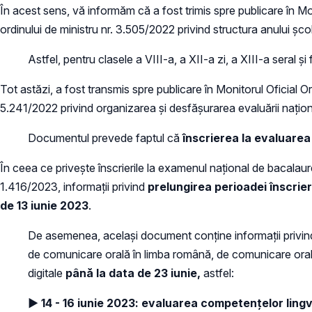
În acest sens, vă informăm că a fost trimis spre publicare în Mo
ordinului de ministru nr. 3.505/2022 privind structura anului șco
Astfel, pentru clasele a VIII-a, a XII-a zi, a XIII-a seral ș
Tot astăzi, a fost transmis spre publicare în Monitorul Oficial O
5.241/2022 privind organizarea și desfășurarea evaluării naționa
Documentul prevede faptul că
înscrierea la evaluarea
În ceea ce privește înscrierile la examenul național de bacalaure
1.416/2023, informații privind
prelungirea perioadei înscrier
de 13 iunie 2023
.
De asemenea, același document conține informații privi
de comunicare orală în limba română, de comunicare orală 
digitale
până la data de 23 iunie,
astfel:
► 14 - 16 iunie 2023: evaluarea competențelor ling