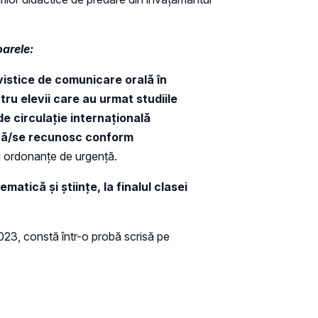
oarele:
istice de comunicare orală în
ru elevii care au urmat studiile
de circulaţie internaţională
ează/se recunosc conform
tei ordonanţe de urgenţă.
atică și științe, la finalul clasei
2023, constă într-o probă scrisă pe