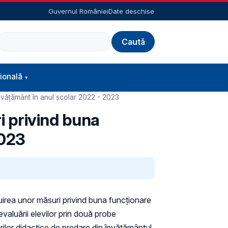
Guvernul României
Date deschise
Caută
ională
nvățământ în anul școlar 2022 - 2023
i privind buna
2023
tuirea unor măsuri privind buna funcționare
valuării elevilor prin două probe
urilor didactice de predare din învățământul