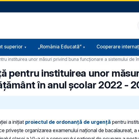
t superior
„România Educată”
Cooperare internaț
u instituirea unor măsuri privind buna funcționare a sistemului de î
ă pentru instituirea unor măsur
vățământ în anul școlar 2022 - 
iei a inițiat
proiectul de ordonanță de urgență
pentru insti
ce privește organizarea examenului național de bacalaureat, a e
 finalul clasei a VI-a și a concursului național de ocupare a post