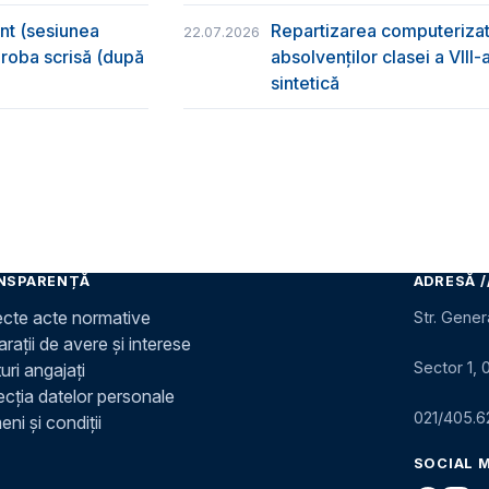
ânt (sesiunea
Repartizarea computerizată
22.07.2026
 proba scrisă (după
absolvenţilor clasei a VIII
sintetică
NSPARENȚĂ
ADRESĂ /
ecte acte normative
Str. Gener
rații de avere și interese
Sector 1, 
uri angajați
ecția datelor personale
021/405.6
ni și condiții
SOCIAL 