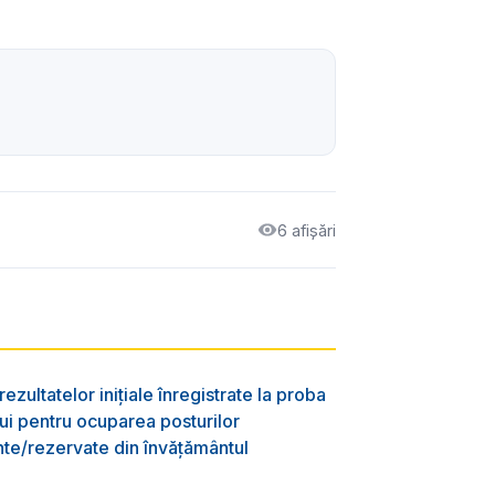
6 afișări
ezultatelor inițiale înregistrate la proba
lui pentru ocuparea posturilor
nte/rezervate din învăţământul