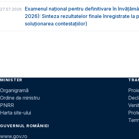
Examenul național pentru definitivare în învățăm
27.07.2026
2026): Sinteza rezultatelor finale înregistrate la
soluționarea contestațiilor)
MINISTER
TRA
Organigramă
Proi
Ordine de ministru
Decla
PNRR
Venit
Harta site-ului
Prot
Terme
GUVERNUL ROMÂNIEI
www.gov.ro