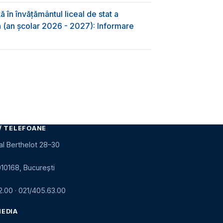
 în învăţământul liceal de stat a
-a (an școlar 2026 - 2027): Informare
/ TELEFOANE
al Berthelot 28–30
010168, București
2.00
·
021/405.63.00
MEDIA