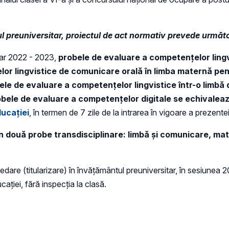
ul preuniversitar, proiectul de act normativ prevede următ
lar 2022 - 2023,
probele de evaluare a competenţelor lingv
r lingvistice de comunicare orală în limba maternă pent
obele de evaluare a competenţelor lingvistice într-o limbă 
probele de evaluare a competenţelor digitale se echival
ducaţiei
, în termen de 7 zile de la intrarea în vigoare a prezen
n două probe transdisciplinare: limbă și comunicare, matem
dare (titularizare) în învățământul preuniversitar, în sesiunea 
aţiei, fără inspecția la clasă.