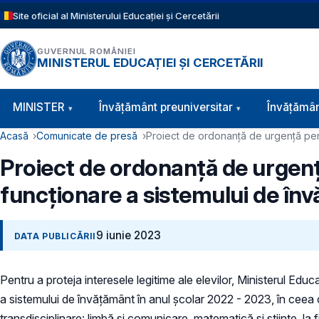
Sari la conținutul principal
Site oficial al Ministerului Educației și Cercetării
GUVERNUL ROMÂNIEI
MINISTERUL EDUCAȚIEI ȘI CERCETĂRII
Navigație principală
MINISTER
Învăţământ preuniversitar
Învățămân
Cale de navigare
Acasă
Comunicate de presă
Proiect de ordonanță de urgență pentr
Proiect de ordonanță de urgenț
funcționare a sistemului de în
9 iunie 2023
DATA PUBLICĂRII
Pentru a proteja interesele legitime ale elevilor, Ministerul Educaț
a sistemului de învățământ în anul școlar 2022 - 2023, în ceea 
transdisciplinare: limbă și comunicare, matematică și științe, la