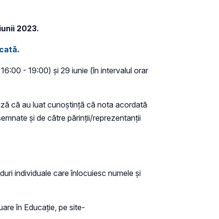
iunii 2023.
cată
.
16:00 - 19:00) și 29 iunie (în intervalul orar
ază că au luat cunoștință că nota acordată
emnate și de către părinții/reprezentanții
uri individuale care înlocuiesc numele și
uare în Educație, pe site-