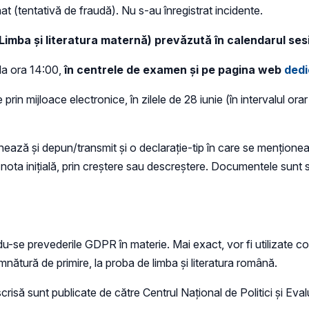
at (tentativă de fraudă). Nu s-au înregistrat incidente.
(Limba și literatura maternă) prevăzută în calendarul ses
la ora 14:00,
în centrele de examen și pe pagina web
dedi
in mijloace electronice, în zilele de 28 iunie (în intervalul orar 
ează și depun/transmit și o declarație-tip în care se mențione
nota inițială, prin creștere sau descreștere. Documentele sunt s
se prevederile GDPR în materie. Mai exact, vor fi utilizate cod
mnătură de primire, la proba de limba și literatura română.
isă sunt publicate de către Centrul Național de Politici și Eval