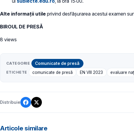
ul
subiecte.edu.ro
, la ora 15:00.
Alte informații utile
privind desfășurarea acestui examen sun
BIROUL DE PRESĂ
8 views
CATEGORIE
Comunicate de presă
ETICHETE
comunicate de presă
EN VIII 2023
evaluare naţ
Distribuie
Articole similare