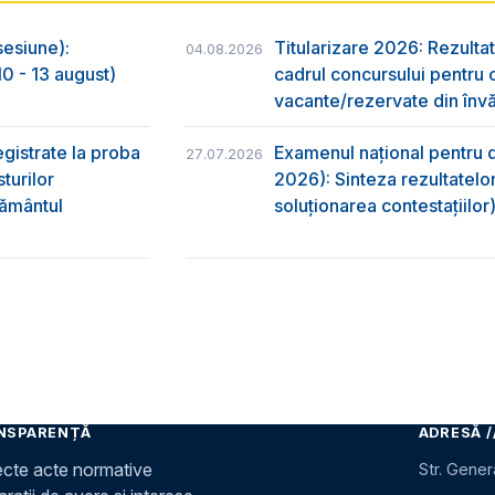
sesiune):
Titularizare 2026: Rezultat
04.08.2026
0 - 13 august)
cadrul concursului pentru 
vacante/rezervate din învă
egistrate la proba
Examenul național pentru d
27.07.2026
turilor
2026): Sinteza rezultatelor
ţământul
soluționarea contestațiilor
NSPARENȚĂ
ADRESĂ /
ecte acte normative
Str. Gener