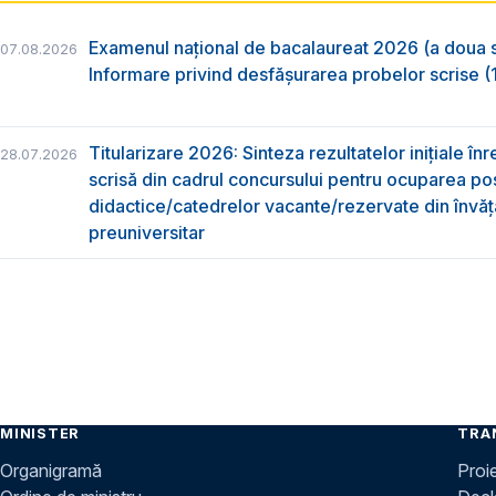
Examenul național de bacalaureat 2026 (a doua 
07.08.2026
Informare privind desfășurarea probelor scrise (1
Titularizare 2026: Sinteza rezultatelor inițiale înr
28.07.2026
scrisă din cadrul concursului pentru ocuparea pos
didactice/catedrelor vacante/rezervate din învă
preuniversitar
MINISTER
TRA
Organigramă
Proi