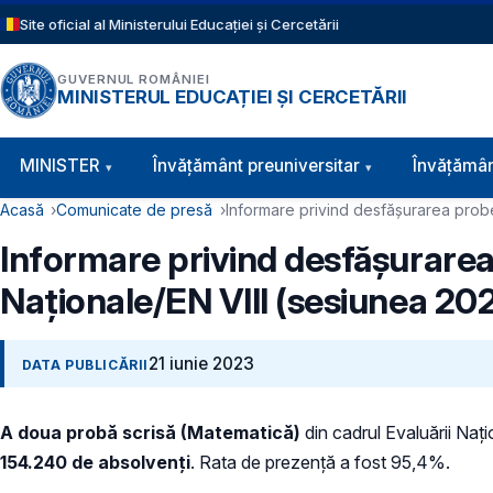
Sari la conținutul principal
Site oficial al Ministerului Educației și Cercetării
GUVERNUL ROMÂNIEI
MINISTERUL EDUCAȚIEI ȘI CERCETĂRII
Navigație principală
MINISTER
Învăţământ preuniversitar
Învățămân
Cale de navigare
Acasă
Comunicate de presă
Informare privind desfășurarea probe
Informare privind desfășurarea
Naționale/EN VIII (sesiunea 20
21 iunie 2023
DATA PUBLICĂRII
A doua probă scrisă (Matematică)
din cadrul Evaluării Nați
154.240 de absolvenți
. Rata de prezență a fost 95,4%.