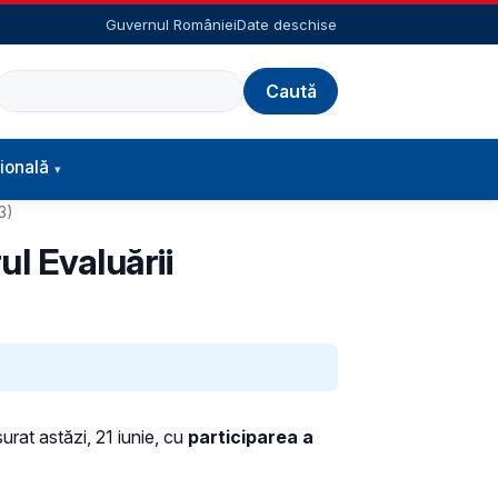
Guvernul României
Date deschise
Caută
ională
3)
l Evaluării
urat astăzi, 21 iunie, cu
participarea a