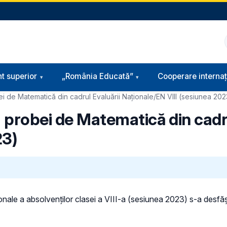
t superior
„România Educată”
Cooperare internaț
i de Matematică din cadrul Evaluării Naționale/EN VIII (sesiunea 202
 probei de Matematică din cadru
23)
onale a absolvenților clasei a VIII-a (sesiunea 2023) s-a desfăș