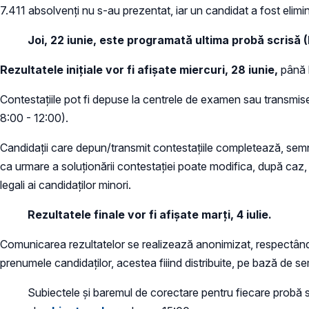
7.411 absolvenți nu s-au prezentat, iar un candidat a fost elimin
Joi, 22 iunie, este programată ultima probă scrisă 
Rezultatele inițiale vor fi afișate miercuri, 28 iunie,
până 
Contestațiile pot fi depuse la centrele de examen sau transmise pr
8:00 - 12:00).
Candidații care depun/transmit contestațiile completează, semn
ca urmare a soluționării contestației poate modifica, după caz, 
legali ai candidaților minori.
Rezultatele finale vor fi afișate marți, 4 iulie.
Comunicarea rezultatelor se realizează anonimizat, respectându-
prenumele candidaților, acestea fiiind distribuite, pe bază de se
Subiectele și baremul de corectare pentru fiecare probă scr