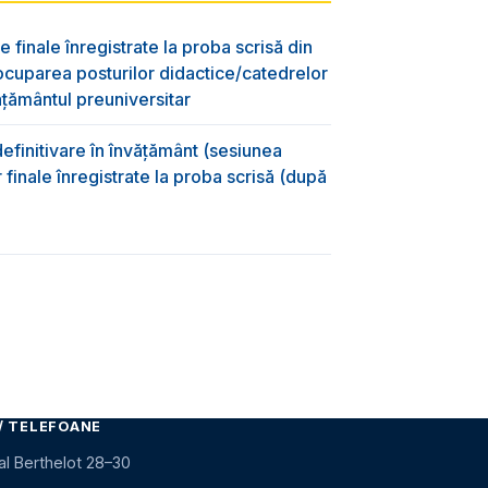
e finale înregistrate la proba scrisă din
ocuparea posturilor didactice/catedrelor
ţământul preuniversitar
efinitivare în învățământ (sesiunea
 finale înregistrate la proba scrisă (după
)
/ TELEFOANE
al Berthelot 28–30