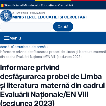
Sari la conținutul principal
Site oficial al Ministerului Educației și Cercetării
GUVERNUL ROMÂNIEI
MINISTERUL EDUCAȚIEI ȘI CERCETĂRII
Caută
Meniu
Navigație principală
Cale de navigare
Acasă
Comunicate de presă
Informare privind desfășurarea probei de Limba și literatura maternă
din cadrul Evaluării Naționale/EN VIII (sesiunea 2023)
Informare privind
desfășurarea probei de Limba
și literatura maternă din cadrul
Evaluării Naționale/EN VIII
(sesiunea 2023)