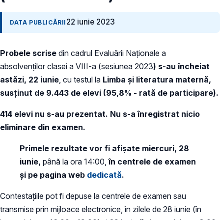
22 iunie 2023
DATA PUBLICĂRII
Probele scrise
din cadrul Evaluării Naționale a
absolvenților clasei a VIII-a (sesiunea 2023
) s-au încheiat
astăzi, 22 iunie
, cu testul la
Limba și literatura maternă,
susținut de 9.443 de elevi (95,8% - rată de participare).
414 elevi nu s-au prezentat. Nu s-a înregistrat nicio
eliminare din examen.
Primele rezultate vor fi afișate miercuri, 28
iunie,
până la ora 14:00,
în centrele de examen
și pe pagina web
dedicată
.
Contestațiile pot fi depuse la centrele de examen sau
transmise prin mijloace electronice, în zilele de 28 iunie (în