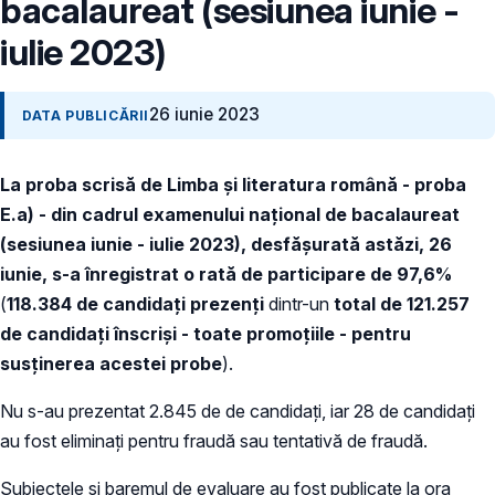
bacalaureat (sesiunea iunie -
iulie 2023)
26 iunie 2023
DATA PUBLICĂRII
La proba scrisă de Limba și literatura română - proba
E.a) - din cadrul examenului național de bacalaureat
(sesiunea iunie - iulie 2023), desfășurată astăzi, 26
iunie, s-a înregistrat o rată de participare de 97,6%
(
118.384 de candidați prezenți
dintr-un
total de 121.257
de candidați înscriși - toate promoțiile - pentru
susținerea acestei probe
).
Nu s-au prezentat 2.845 de de candidați, iar 28 de candidați
au fost eliminați pentru fraudă sau tentativă de fraudă.
Subiectele și baremul de evaluare au fost publicate la ora