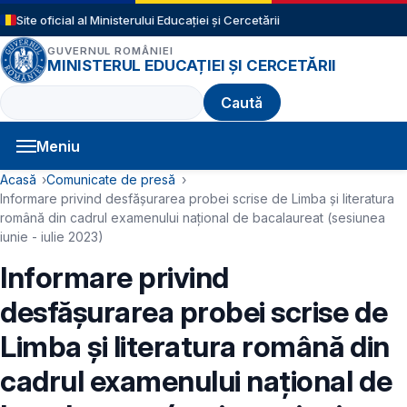
Sari la conținutul principal
Site oficial al Ministerului Educației și Cercetării
GUVERNUL ROMÂNIEI
MINISTERUL EDUCAȚIEI ȘI CERCETĂRII
Caută
Meniu
Navigație principală
Cale de navigare
Acasă
Comunicate de presă
Informare privind desfășurarea probei scrise de Limba și literatura
română din cadrul examenului național de bacalaureat (sesiunea
iunie - iulie 2023)
Informare privind
desfășurarea probei scrise de
Limba și literatura română din
cadrul examenului național de