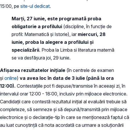
15:00, pe
site-ul dedicat
.
Marți, 27 iunie, este programată proba
obligatorie a profilului
(discipline, în funcție de
profil: Matematică și Istorie), iar
miercuri, 28
iunie, proba la alegere a profilului şi
specializării
. Proba la Limba si literatura maternă
se va desfășura joi, 29 iunie.
Afișarea rezultatelor inițiale
(în centrele de examen
și
online
)
va avea loc în data de 3 iulie (până la ora
12:00).
Contestațiile pot fi depuse/transmise în aceeași zi, în
intervalul orar 12:00 - 18:00, inclusiv prin mijloace electronice.
Candidații care contestă rezultatul inițial al evaluării trebuie să
completeze, să semneze și să depună/transmită prin mijloace
electronice și o declarație-tip în care se menționează faptul că
au luat cunoștință că nota acordată ca urmare a soluționării