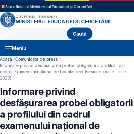
Sari la conținutul principal
Site oficial al Ministerului Educației și Cercetării
GUVERNUL ROMÂNIEI
MINISTERUL EDUCAȚIEI ȘI CERCETĂRII
Caută
Meniu
Navigație principală
Cale de navigare
Acasă
Comunicate de presă
Informare privind desfășurarea probei obligatorii a profilului din
cadrul examenului național de bacalaureat (sesiunea iunie - iulie
2023)
Informare privind
desfășurarea probei obligatorii
a profilului din cadrul
examenului național de