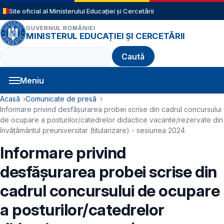
Sari la conținutul principal
Site oficial al Ministerului Educației și Cercetării
GUVERNUL ROMÂNIEI
MINISTERUL EDUCAȚIEI ȘI CERCETĂRII
Caută
Meniu
Navigație principală
Cale de navigare
Acasă
Comunicate de presă
Informare privind desfășurarea probei scrise din cadrul concursului
de ocupare a posturilor/catedrelor didactice vacante/rezervate din
învățământul preuniversitar (titularizare) - sesiunea 2024
Informare privind
desfășurarea probei scrise din
cadrul concursului de ocupare
a posturilor/catedrelor