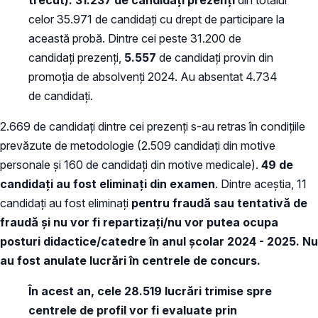
celor 35.971 de candidaţi cu drept de participare la
această probă. Dintre cei peste 31.200 de
candidați prezenți,
5.557
de candidați provin din
promoţia de absolvenţi 2024. Au absentat 4.734
de candidați.
2.669 de candidați dintre cei prezenți s-au retras în condițiile
prevăzute de metodologie (2.509 candidați din motive
personale și 160 de candidați din motive medicale).
49 de
candidaţi au fost eliminaţi din examen
. Dintre aceștia, 11
candidați au fost eliminați
pentru fraudă sau tentativă de
fraudă și nu vor fi repartizaţi/nu vor putea ocupa
posturi didactice/catedre în anul școlar 2024 - 2025. Nu
au fost anulate lucrări în centrele de concurs.
În acest an, cele 28.519 lucrări trimise spre
centrele de profil vor fi evaluate
prin