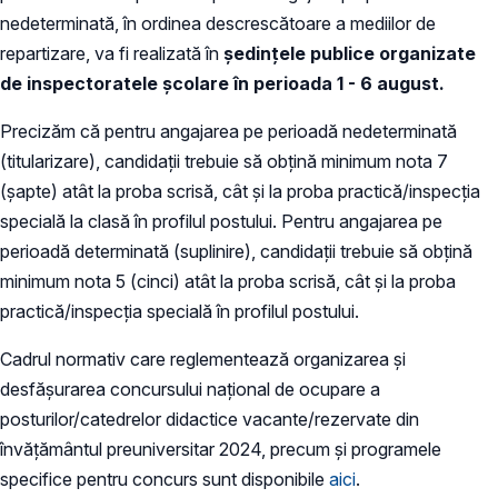
nedeterminată, în ordinea descrescătoare a mediilor de
repartizare, va fi realizată în
ședințele publice organizate
de inspectoratele şcolare
în perioada 1 - 6 august.
Precizăm că pentru angajarea pe perioadă nedeterminată
(titularizare), candidaţii trebuie să obţină minimum nota 7
(şapte) atât la proba scrisă, cât şi la proba practică/inspecţia
specială la clasă în profilul postului. Pentru angajarea pe
perioadă determinată (suplinire), candidaţii trebuie să obţină
minimum nota 5 (cinci) atât la proba scrisă, cât şi la proba
practică/inspecţia specială în profilul postului.
Cadrul normativ care reglementează organizarea şi
desfăşurarea concursului naţional de ocupare a
posturilor/catedrelor didactice vacante/rezervate din
învăţământul preuniversitar 2024, precum şi programele
specifice pentru concurs sunt disponibile
aici
.