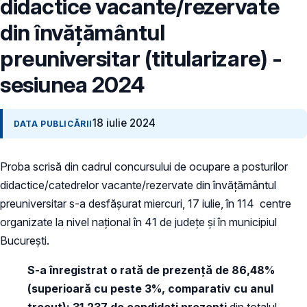
didactice vacante/rezervate
din învățământul
preuniversitar (titularizare) -
sesiunea 2024
18 iulie 2024
DATA PUBLICĂRII
Proba scrisă din cadrul concursului de ocupare a posturilor
didactice/catedrelor vacante/rezervate din învăţământul
preuniversitar s-a desfăşurat miercuri, 17 iulie, în 114 centre
organizate la nivel național în 41 de județe și în municipiul
București.
S-a înregistrat o rată de prezență de
86,48%
(superioară cu peste 3%, comparativ cu anul
trecut): 31.237 de candidaţi
prezenți
din totalul