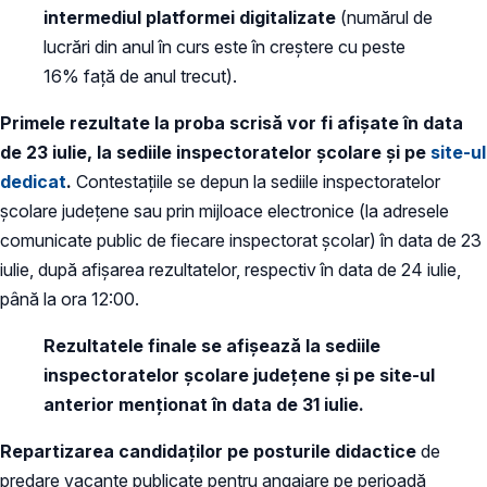
intermediul platformei digitalizate
(numărul de
lucrări din anul în curs este în creștere cu peste
16% față de anul trecut).
Primele rezultate la proba scrisă vor fi afișate în data
de 23 iulie, la sediile inspectoratelor şcolare şi pe
site-ul
dedicat
.
Contestaţiile se depun la sediile inspectoratelor
şcolare judeţene sau prin mijloace electronice (la adresele
comunicate public de fiecare inspectorat școlar) în data de 23
iulie, după afişarea rezultatelor, respectiv în data de 24 iulie,
până la ora 12:00.
Rezultatele finale se afişează la sediile
inspectoratelor şcolare judeţene şi pe site-ul
anterior menționat în data de 31 iulie.
Repartizarea candidaţilor pe posturile didactice
de
predare vacante publicate pentru angajare pe perioadă