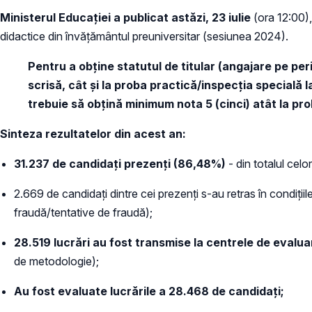
Ministerul Educației a publicat astăzi, 23 iulie
(ora 12:00),
didactice din învățământul preuniversitar (sesiunea 2024).
Pentru a obţine statutul de titular (angajare pe pe
scrisă, cât şi la proba practică/inspecţia specială l
trebuie să obţină minimum nota 5 (cinci) atât la pro
Sinteza rezultatelor din acest an:
31.237 de candidaţi
prezenți (
86,48%)
- din totalul cel
2.669 de candidați dintre cei prezenți s-au retras în condiți
fraudă/tentative de fraudă);
28.519 lucrări au fost transmise la centrele de evalua
de metodologie);
Au fost evaluate lucrările a 28.468 de candidați;