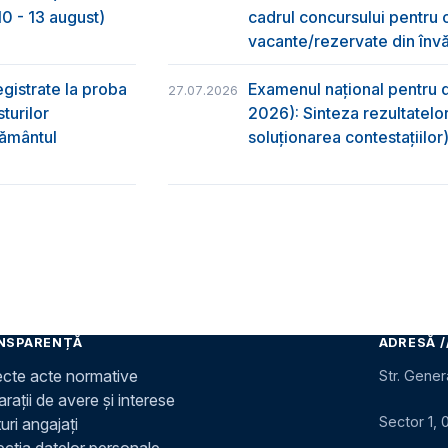
0 - 13 august)
cadrul concursului pentru 
vacante/rezervate din învă
egistrate la proba
Examenul național pentru d
27.07.2026
turilor
2026): Sinteza rezultatelor
ţământul
soluționarea contestațiilor
NSPARENȚĂ
ADRESĂ /
ecte acte normative
Str. Gener
rații de avere și interese
Sector 1, 
uri angajați