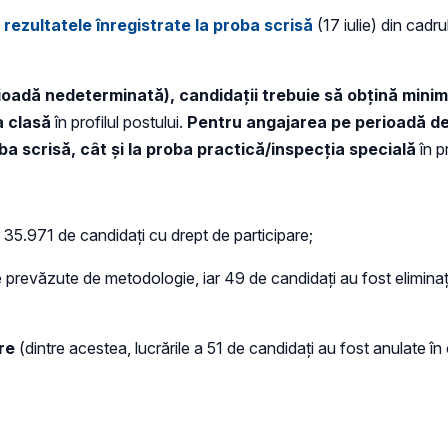
rezultatele înregistrate la proba scrisă
(17 iulie) din cadr
rioadă nedeterminată), candidații trebuie să obţină mini
a clasă
în profilul postului.
Pentru angajarea pe perioadă det
ba scrisă, cât şi la proba practică/inspecţia specială
în pr
or 35.971 de candidaţi cu drept de participare;
ile prevăzute de metodologie, iar 49 de candidaţi au fost elimina
re
(dintre acestea, lucrările a 51 de candidați au fost anulate în