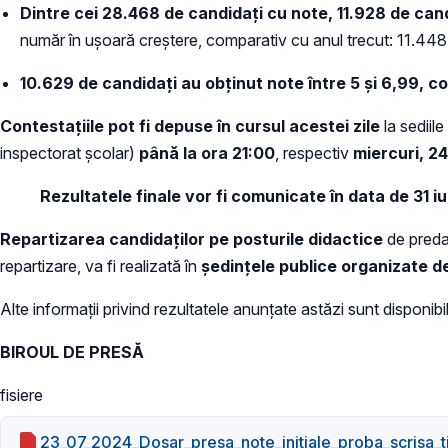
Dintre cei
28.468 de candidați cu note
,
11.928 de can
număr în ușoară creștere, comparativ cu anul trecut: 11.448 
10.629 de candidați au obținut
note între 5 și 6,99, 
Contestațiile pot fi depuse în cursul acestei zile
la sediil
inspectorat școlar)
până la ora 21:00
, respectiv
miercuri, 24 
Rezultatele finale vor fi comunicate în data de 31 iul
Repartizarea candidaţilor pe posturile didactice
de preda
repartizare, va fi realizată în
ședințele publice organizate d
Alte informații privind rezultatele anunțate astăzi sunt disponibi
BIROUL DE PRESĂ
fisiere
23_07_2024_Dosar_presa_note_initiale_proba_scrisa_ti