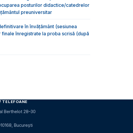
ocuparea posturilor didactice/catedrelor
ţământul preuniversitar
efinitivare în învățământ (sesiunea
 finale înregistrate la proba scrisă (după
)
/ TELEFOANE
al Berthelot 28–30
010168, București