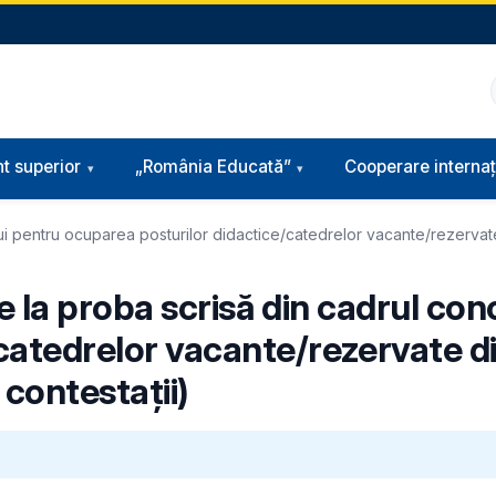
t superior
„România Educată”
Cooperare internaț
ului pentru ocuparea posturilor didactice/catedrelor vacante/rezervat
te la proba scrisă din cadrul co
catedrelor vacante/rezervate d
 contestaţii)