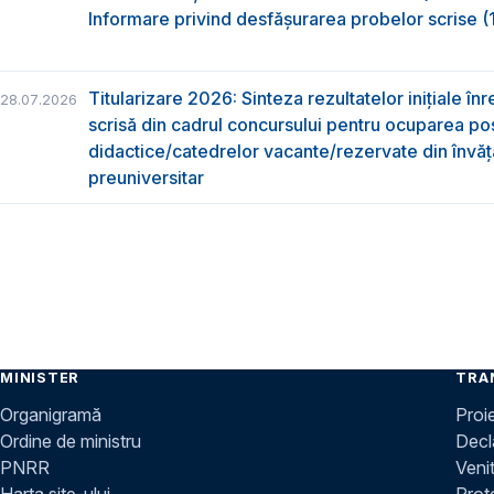
Informare privind desfășurarea probelor scrise (1
Titularizare 2026: Sinteza rezultatelor inițiale înr
28.07.2026
scrisă din cadrul concursului pentru ocuparea pos
didactice/catedrelor vacante/rezervate din învă
preuniversitar
MINISTER
TRA
Organigramă
Proi
Ordine de ministru
Decla
PNRR
Venit