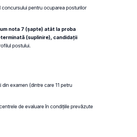
ul concursului pentru ocuparea posturilor
mum nota 7 (şapte) atât la proba
erminată (suplinire), candidaţii
ofilul postului.
ţi din examen (dintre care 11 petru
 centrele de evaluare în condițiile prevăzute