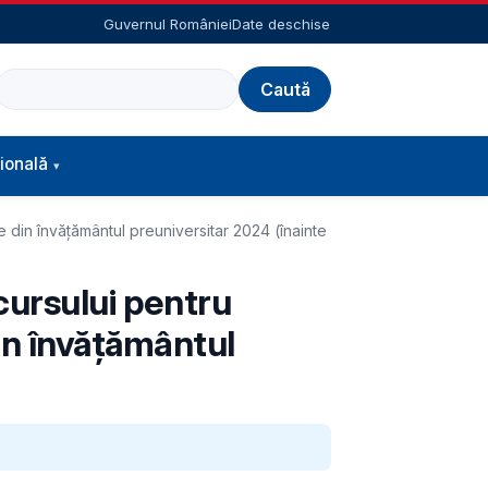
Guvernul României
Date deschise
Caută
ională
e din învăţământul preuniversitar 2024 (înainte
ncursului pentru
in învăţământul