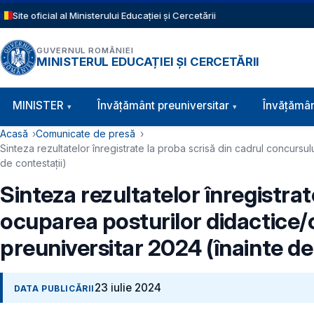
Sari la conținutul principal
Site oficial al Ministerului Educației și Cercetării
GUVERNUL ROMÂNIEI
MINISTERUL EDUCAȚIEI ȘI CERCETĂRII
Navigație principală
MINISTER
Învăţământ preuniversitar
Învățămân
Cale de navigare
Acasă
Comunicate de presă
Sinteza rezultatelor înregistrate la proba scrisă din cadrul concurs
de contestaţii)
Sinteza rezultatelor înregistra
ocuparea posturilor didactice/
preuniversitar 2024 (înainte de
23 iulie 2024
DATA PUBLICĂRII