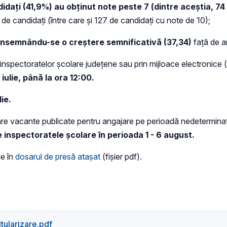
didați (41,9%) au obținut note peste 7
(dintre aceștia, 74
de candidați (între care și 127 de candidați cu note de 10);
consemnându-se o creștere semnificativă (37,34)
față de a
e inspectoratelor școlare județene sau prin mijloace electronice
iulie, până la ora 12:00.
ie.
re vacante publicate pentru angajare pe perioadă nedeterminat
e inspectoratele şcolare
în perioada 1 - 6 august.
le în
dosarul de presă atașat
(fișier pdf).
tularizare.pdf