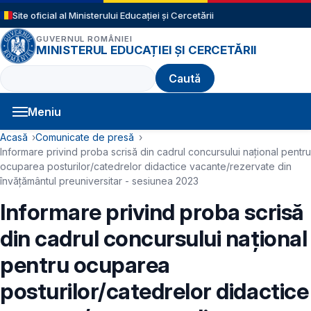
Sari la conținutul principal
Site oficial al Ministerului Educației și Cercetării
GUVERNUL ROMÂNIEI
MINISTERUL EDUCAȚIEI ȘI CERCETĂRII
Caută
Meniu
Navigație principală
Cale de navigare
Acasă
Comunicate de presă
Informare privind proba scrisă din cadrul concursului național pentru
ocuparea posturilor/catedrelor didactice vacante/rezervate din
învățământul preuniversitar - sesiunea 2023
Informare privind proba scrisă
din cadrul concursului național
pentru ocuparea
posturilor/catedrelor didactice