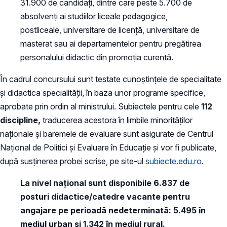
31.900 de candidați, dintre care peste 5.700 de
absolvenți ai studiilor liceale pedagogice,
postliceale, universitare de licență, universitare de
masterat sau ai departamentelor pentru pregătirea
personalului didactic din promoția curentă.
În cadrul concursului sunt testate cunoștințele de specialitate
şi didactica specialităţii, în baza unor programe specifice,
aprobate prin ordin al ministrului. Subiectele pentru cele
112
discipline,
traducerea acestora în limbile minorităților
naţionale şi baremele de evaluare sunt asigurate de Centrul
Naţional de Politici şi Evaluare în Educaţie şi vor fi publicate,
după susținerea probei scrise, pe site-ul
subiecte.edu.ro
.
La nivel naţional sunt disponibile 6.837 de
posturi didactice/catedre vacante pentru
angajare pe perioadă nedeterminată: 5.495 în
mediul urban şi 1.342 în mediul rural.