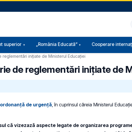
t superior
„România Educată”
Cooperare internaț
 reglementări inițiate de Ministerul Educației
ie de reglementări inițiate de M
ordonanță de urgență
, în cuprinsul căreia Ministerul Educați
sul că vizezază aspecte legate de organizarea programel