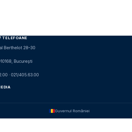
/ TELEFOANE
al Berthelot 28–30
010168, București
2.00
·
021/405.63.00
MEDIA
Guvernul României