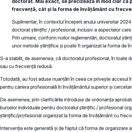
doctorat. Mai exact, se precizează în mod clar că
frecvență, cât și la forma de învățământ cu frecv
Suplimentar, în contextul începerii anului universitar 2024 
doctorat științific / profesional, inclusiv a aspectelor ca
Prin urmare, conform noilor reglementări, doctoratul științi
unor metode științifice și poate fi organizat la forma de
S-a stabilit, de asemenea, că doctoratul profesional, în toate d
sau cu frecvență redusă.
Totodată, au fost aduse nuanțări în ceea ce privește accesul în c
pentru cariera profesională în învățământul superior și cercetar
De asemenea, prin clarificările introduse de ordonanța aprobată
burselor individuale pentru doctoratul științific / profesional 
științific/profesional organizat la forma de învățământ cu frec
Intervenția este generată și de faptul că forma de organizare a 