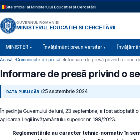
Sari la conținutul principal
Site oficial al Ministerului Educației și Cercetării
GUVERNUL ROMÂNIEI
MINISTERUL EDUCAȚIEI ȘI CERCETĂRII
Navigație principală
MINISTER
Învăţământ preuniversitar
Învățămân
Cale de navigare
Acasă
Comunicate de presă
Informare de presă privind o serie de
Informare de presă privind o ser
25 septembrie 2024
DATA PUBLICĂRII
În ședința Guvernului de luni, 23 septembrie, a fost adoptată o
aplicarea Legii învățământului superior nr. 199/2023.
Reglementările au caracter tehnic-normativ în sen