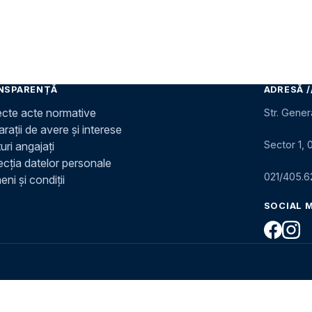
NSPARENȚĂ
ADRESĂ /
ecte acte normative
Str. Gener
rații de avere și interese
Sector 1, 
uri angajați
ecția datelor personale
021/405.6
ni și condiții
SOCIAL 