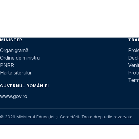
MINISTER
TRA
Organigramă
Proi
Ordine de ministru
Decla
PNRR
Venit
Harta site-ului
Prot
Terme
GUVERNUL ROMÂNIEI
www.gov.ro
© 2026 Ministerul Educației și Cercetării. Toate drepturile rezervate.