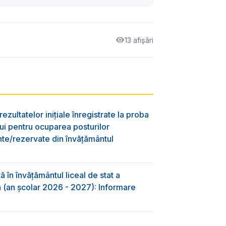
13 afișări
ezultatelor inițiale înregistrate la proba
lui pentru ocuparea posturilor
nte/rezervate din învăţământul
 în învăţământul liceal de stat a
-a (an școlar 2026 - 2027): Informare