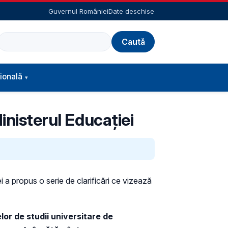
Guvernul României
Date deschise
Caută
ională
inisterul Educației
ei a propus o serie de clarificări ce vizează
or de studii universitare de