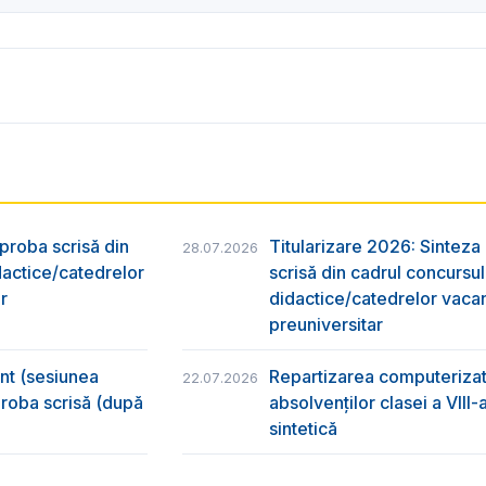
 proba scrisă din
Titularizare 2026: Sinteza r
28.07.2026
dactice/catedrelor
scrisă din cadrul concursu
r
didactice/catedrelor vaca
preuniversitar
ânt (sesiunea
Repartizarea computerizată
22.07.2026
 proba scrisă (după
absolvenţilor clasei a VIII
sintetică