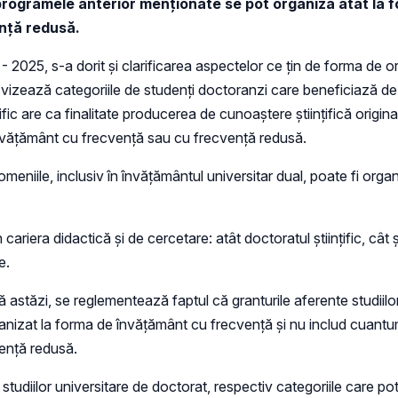
 programele anterior menționate se pot organiza atât la
ență redusă.
- 2025, s-a dorit și clarificarea aspectelor ce țin de forma de or
re vizează categoriile de studenți doctoranzi care beneficiază de 
fic are ca finalitate producerea de cunoaștere științifică origin
 învățământ cu frecvență sau cu frecvență redusă.
omeniile, inclusiv în învăţământul universitar dual, poate fi or
ariera didactică și de cercetare: atât doctoratul științific, cât
e.
 astăzi, se reglementează faptul că granturile aferente studiilo
organizat la forma de învățământ cu frecvență și nu includ cuantu
vență redusă.
studiilor universitare de doctorat, respectiv categoriile care po