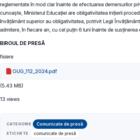
reglementate în mod clar înainte de efectuarea demersurilor priv
cunoaște, Ministerul Educației are obligativitatea inițierii proced
învățământ superior au obligativitatea, potrivit Legii Învățământ
admitere, în fiecare an, cu cel puțin 6 luni înainte de susținere
BIROUL DE PRESĂ
fisiere
OUG_112_2024.pdf
(5.43 MB)
13 views
CATEGORIE
Comunicate de presă
ETICHETE
comunicate de presă