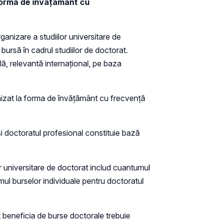
 forma de învățământ cu
ganizare a studiilor universitare de
bursă în cadrul studiilor de doctorat.
ală, relevantă internațional, pe baza
ganizat la forma de învățământ cu frecvență
 și doctoratul profesional constituie bază
r universitare de doctorat includ cuantumul
mul burselor individuale pentru doctoratul
t beneficia de burse doctorale trebuie