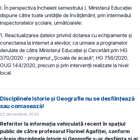
I. În perspectiva încheierii semestrului I, Ministerul Educației
dispune către toate unitățile de învățământ, prin intermediul
inspectoratelor școlare, următoarele:
1. Reactualizarea datelor privind dotarea cu echipamente și
conectarea la internet a elevilor, ca urmare a programelor
derulate de către Ministerul Educației și Cercetării prin HG
370/2020 - programul „Școala de acasă”, HG 756/2020,
OUG 144/2020, precum și prin intervenții realizate la nivel
local.
Disciplinele Istorie și Geografie nu se desființează
sau comasează!
21 decembrie 2020
Referitor la informația vehiculată recent în spațiul
public de către
profesorul Florinel Agafiţei,
conform
căreia disciplinele
Istorie
și
Geografie
s-ar desființa și ar