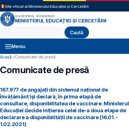
Sari la conținutul principal
Site oficial al Ministerului Educației și Cercetării
GUVERNUL ROMÂNIEI
MINISTERUL EDUCAȚIEI ȘI CERCETĂRII
Caută
Meniu
Navigație principală
Cale de navigare
Acasă
Comunicate de presă
Comunicate de presă
167.977 de angajați din sistemul național de
învățământ își declară, în prima etapă de
consultare, disponibilitatea de vaccinare. Ministerul
Educației decide inițierea celei de-a doua etape de
declarare a disponibilității de vaccinare (16.01. -
1.02.2021)