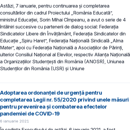
Astăzi, 7 ianuarie, pentru continuarea și completarea
consultărilor din cadrul Proiectului „România Educată”,
ministrul Educației, Sorin Mihai Cîmpeanu, a avut o serie de 4
întâlniri succesive cu partenerii de dialog social: Federația
Sindicatelor Libere din Învățământ, Federația Sindicatelor din
Educație „Spiru Haret”, Federația Națională Sindicală „Alma
Mater”, apoi cu Federația Națională a Asociațiilor de Părinți,
ulterior Consiliul Național al Elevilor, respectiv Alianța Națională
a Organizațiilor Studențești din România (ANOSR), Uniunea
Studenților din România (USR) și Uniune
Adoptarea ordonanței de urgență pentru
completarea Legii nr. 55/2020 privind unele măsuri
pentru prevenirea şi combaterea efectelor
pandemiei de COVID-19
6 ianuarie 2021
În ședința Executivului de astăzi, 6 ianuarie 2021, a fost