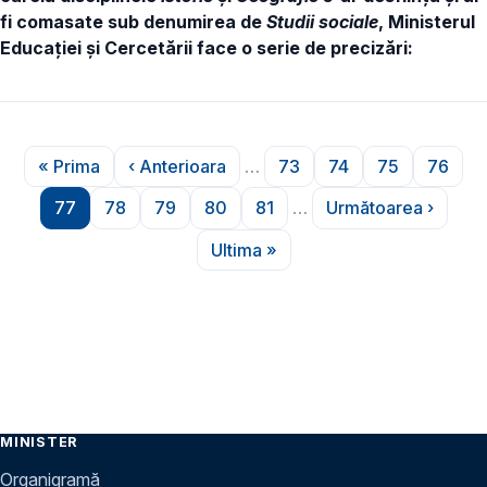
fi comasate sub denumirea de
Studii sociale
, Ministerul
Educației și Cercetării face o serie de precizări:
Paginare
« Prima
‹ Anterioara
…
73
74
75
76
Prima pagină
Pagina anterioară
Pagina
Pagina
Pagina
Pagin
77
78
79
80
81
…
Următoarea ›
Pagina
Pagina
Pagina
Pagina
Pagina
Pagina urmă
Ultima »
Ultima pagină
MINISTER
Organigramă