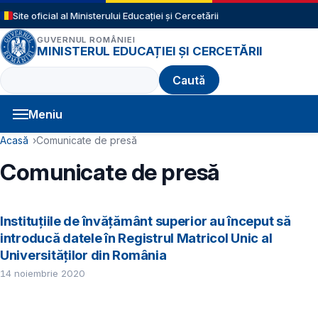
Sari la conținutul principal
Site oficial al Ministerului Educației și Cercetării
GUVERNUL ROMÂNIEI
MINISTERUL EDUCAȚIEI ȘI CERCETĂRII
Caută
Meniu
Navigație principală
Cale de navigare
Acasă
Comunicate de presă
Comunicate de presă
Instituțiile de învățământ superior au început să
introducă datele în Registrul Matricol Unic al
Universităților din România
14 noiembrie 2020