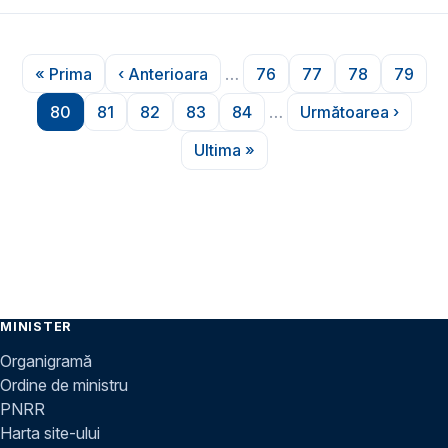
Paginare
« Prima
‹ Anterioara
…
76
77
78
79
Prima pagină
Pagina anterioară
Pagina
Pagina
Pagina
Pagin
80
81
82
83
84
…
Următoarea ›
Pagina
Pagina
Pagina
Pagina
Pagina
Pagina urmă
Ultima »
Ultima pagină
MINISTER
Organigramă
Ordine de ministru
PNRR
Harta site-ului