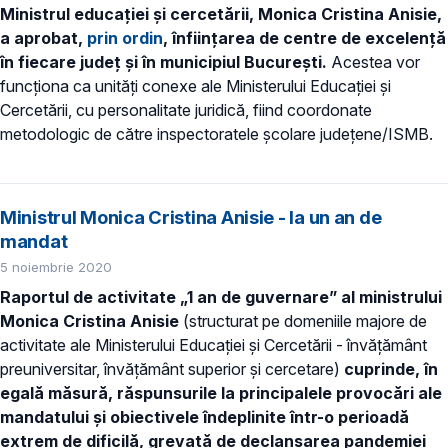
Ministrul educației și cercetării, Monica Cristina Anisie,
a aprobat,
prin ordin
, înființarea de centre de excelență
în fiecare județ și în municipiul București.
Acestea vor
funcționa ca unități conexe ale Ministerului Educației și
Cercetării, cu personalitate juridică, fiind coordonate
metodologic de către inspectoratele școlare județene/ISMB.
Ministrul Monica Cristina Anisie - la un an de
mandat
5 noiembrie 2020
Raportul de activitate „1 an de guvernare” al ministrului
Monica Cristina Anisie
(structurat pe domeniile majore de
activitate ale Ministerului Educației și Cercetării - învățământ
preuniversitar, învățământ superior și cercetare)
cuprinde, în
egală măsură, răspunsurile la principalele provocări ale
mandatului și obiectivele îndeplinite într-o perioadă
extrem de dificilă, grevată de declanșarea pandemiei