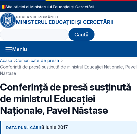
Sari la conținutul principal
Site oficial al Ministerului Educației și Cercetării
GUVERNUL ROMÂNIEI
MINISTERUL EDUCAȚIEI ȘI CERCETĂRII
Caută
Meniu
Navigație principală
Cale de navigare
Acasă
Comunicate de presă
Conferință de presă susținută de ministrul Educației Naționale, Pavel
Năstase
Conferință de presă susținută
de ministrul Educației
Naționale, Pavel Năstase
8 iunie 2017
DATA PUBLICĂRII