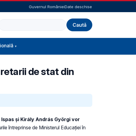
Guvernul României
Date deschise
Caută
ională
etarii de stat din
 Ispas și
Király András Györgi vor
ile întreprinse de Ministerul Educației în