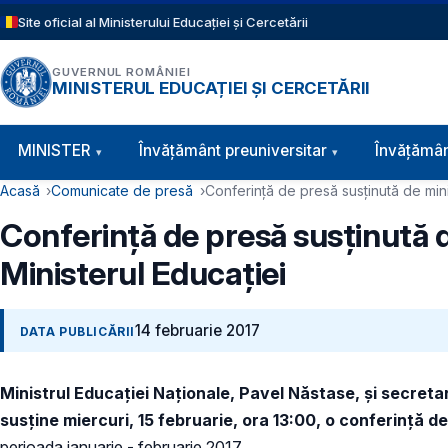
Sari la conținutul principal
Site oficial al Ministerului Educației și Cercetării
GUVERNUL ROMÂNIEI
MINISTERUL EDUCAȚIEI ȘI CERCETĂRII
Navigație principală
MINISTER
Învăţământ preuniversitar
Învățămân
Cale de navigare
Acasă
Comunicate de presă
Conferință de presă susținută de minis
Conferință de presă susținută de
Ministerul Educației
14 februarie 2017
DATA PUBLICĂRII
Ministrul Educa
ției Naționale, Pavel Năstase, și
secretar
susține miercuri, 15 februarie, ora 13:00, o conferință d
perioada ianuarie - februarie 2017.