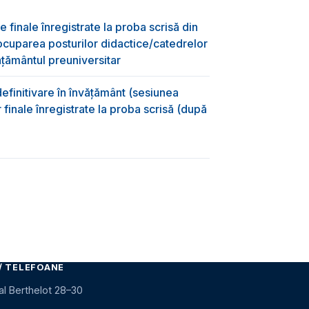
e finale înregistrate la proba scrisă din
ocuparea posturilor didactice/catedrelor
ţământul preuniversitar
efinitivare în învățământ (sesiunea
 finale înregistrate la proba scrisă (după
)
/ TELEFOANE
al Berthelot 28–30