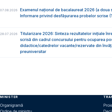
Examenul național de bacalaureat 2026 (a doua 
07.08.2026
Informare privind desfășurarea probelor scrise (1
Titularizare 2026: Sinteza rezultatelor inițiale înr
28.07.2026
scrisă din cadrul concursului pentru ocuparea pos
didactice/catedrelor vacante/rezervate din învă
preuniversitar
MINISTER
TRA
Organigramă
Proi
Ordine de ministru
Decla