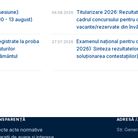
sesiune):
Titularizare 2026: Rezultat
04.08.2026
0 - 13 august)
cadrul concursului pentru 
vacante/rezervate din învă
egistrate la proba
Examenul național pentru d
27.07.2026
turilor
2026): Sinteza rezultatelor
ţământul
soluționarea contestațiilor
NSPARENȚĂ
ADRESĂ /
ecte acte normative
Str. Gener
rații de avere și interese