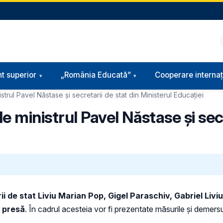
t superior
„România Educată”
Cooperare internaț
trul Pavel Năstase și secretarii de stat din Ministerul Educației
 ministrul Pavel Năstase și secr
ii de stat
Liviu Marian Pop
, Gigel Paraschiv, Gabriel Liviu
e presă
. În cadrul acesteia vor fi prezentate măsurile și demersur