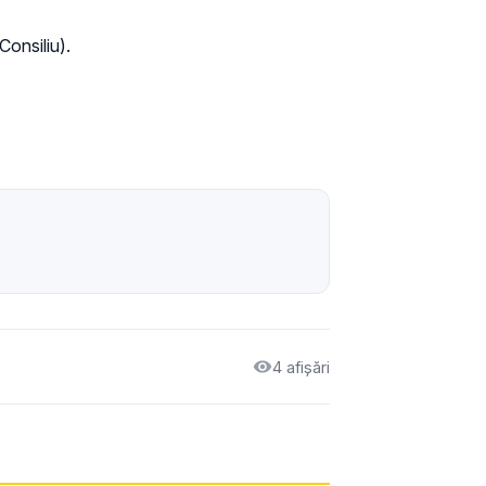
Consiliu).
4 afișări