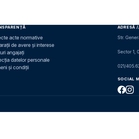
NSPARENȚĂ
ADRESĂ /
ecte acte normative
Str. Gener
rații de avere și interese
Sector 1, 
uri angajați
ecția datelor personale
021/405.6
ni și condiții
SOCIAL 