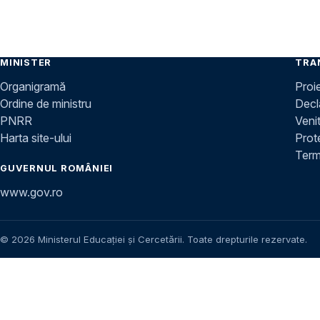
MINISTER
TRA
Organigramă
Proi
Ordine de ministru
Decla
PNRR
Venit
Harta site-ului
Prot
Terme
GUVERNUL ROMÂNIEI
www.gov.ro
© 2026 Ministerul Educației și Cercetării. Toate drepturile rezervate.