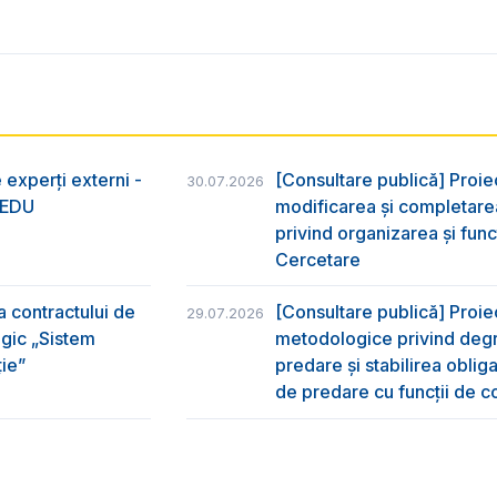
 experți externi -
[Consultare publică] Proie
30.07.2026
nsEDU
modificarea și completarea
privind organizarea şi func
Cercetare
a contractului de
[Consultare publică] Proi
29.07.2026
egic „Sistem
metodologice privind degr
ție”
predare şi stabilirea oblig
de predare cu funcții de co