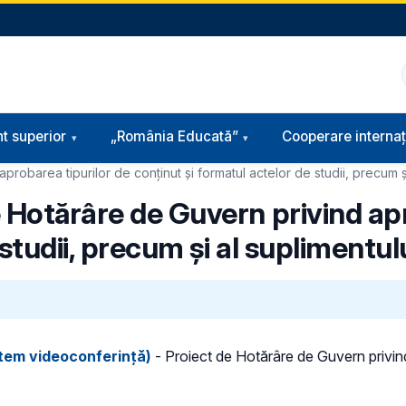
t superior
„România Educată”
Cooperare internaț
robarea tipurilor de conținut și formatul actelor de studii, precum și
 Hotărâre de Guvern privind apr
studii, precum și al suplimentul
stem videoconferință)
- Proiect de Hotărâre de Guvern privind