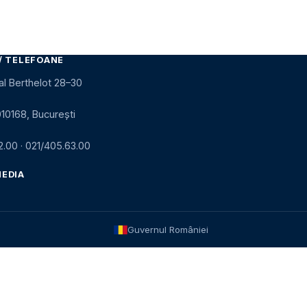
/ TELEFOANE
al Berthelot 28–30
010168, București
2.00
·
021/405.63.00
MEDIA
Guvernul României