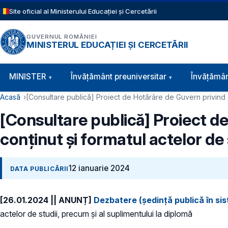
Sari la conținutul principal
Site oficial al Ministerului Educației și Cercetării
GUVERNUL ROMÂNIEI
MINISTERUL EDUCAȚIEI ȘI CERCETĂRII
Navigație principală
MINISTER
Învăţământ preuniversitar
Învățămân
Cale de navigare
Acasă
[Consultare publică] Proiect de Hotărâre de Guvern privind ap
[Consultare publică] Proiect de
conținut și formatul actelor de 
12 ianuarie 2024
DATA PUBLICĂRII
[26.01.2024 || ANUNȚ]
Dezbatere (ședință publică în si
actelor de studii, precum și al suplimentului la diplomă