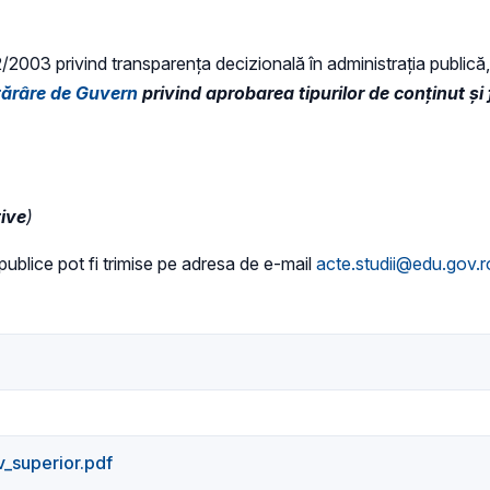
52/2003 privind transparenţa decizională în administraţia publică, 
tărâre de Guvern
privind aprobarea tipurilor de conținut și 
tive
)
i publice pot fi trimise pe adresa de e-mail
acte.studii@edu.gov.r
_superior.pdf