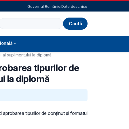
Guvernul României
Date deschise
Caută
ională
 al suplimentului la diplomă
obarea tipurilor de
ui la diplomă
 aprobarea tipurilor de conținut și formatul