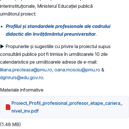
interinstituționale, Ministerul Educaţiei publică
următorul proiect:
Profilul și standardele profesionale ale cadrului
didactic din învățământul preuniversitar
.
► Propunerile și sugestiile cu privire la proiectul supus
consultării publice pot fi trimise în următoarele 10 zile
calendaristice pe următoarele adrese de e-mail:
liliana.preoteasa@pmu.ro
,
oana.mosoiu@pmu.ro
&
dgmrurs@edu.gov.ro
.
Materiale informative
Proiect_Profil_profesional_profesor_etape_cariera_
nivel_inv.pdf
(1.48 MB)