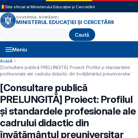
Sari la conținutul principal
Site oficial al Ministerului Educației și Cercetării
GUVERNUL ROMÂNIEI
MINISTERUL EDUCAȚIEI ȘI CERCETĂRII
Caută
Meniu
Navigație principală
Cale de navigare
Acasă
[Consultare publică PRELUNGITĂ] Proiect: Profilul și standardele
profesionale ale cadrului didactic din învățământul preuniversitar
[Consultare publică
PRELUNGITĂ] Proiect: Profilul
și standardele profesionale ale
cadrului didactic din
învățământul preuniversitar