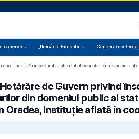
t superior
„România Educată”
Cooperare internaț
nor imobile în inventarul centralizat al bunurilor din domeniul public
Hotărâre de Guvern privind însc
urilor din domeniul public al sta
in Oradea, instituție aflată în 