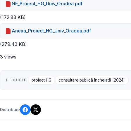
NF_Proiect_HG_Univ_Oradea.pdf
(172.83 KB)
Anexa_Proiect_HG_Univ_Oradea.pdf
(279.43 KB)
3 views
ETICHETE
proiect HG
consultare publică încheiată [2024]
Distribuie