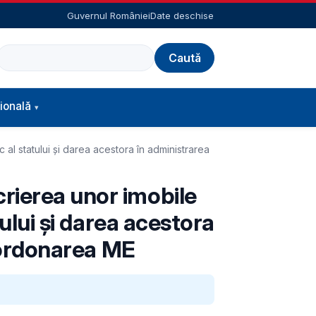
Guvernul României
Date deschise
Caută
ională
 al statului și darea acestora în administrarea
rierea unor imobile
tului și darea acestora
coordonarea ME