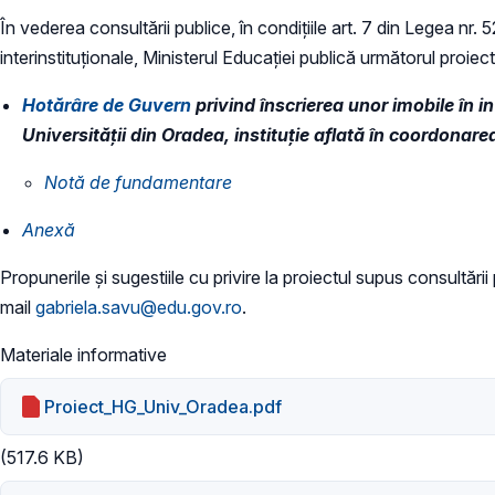
În vederea consultării publice, în condiţiile art. 7 din Legea nr.
interinstituționale, Ministerul Educaţiei publică următorul proiec
Hotărâre de Guvern
privind înscrierea unor imobile în i
Universității din Oradea, instituție aflată în coordonare
​Notă de fundamentare
Anexă
Propunerile și sugestiile cu privire la proiectul supus consultării
mail
gabriela.savu@edu.gov.ro
.
Materiale informative
Proiect_HG_Univ_Oradea.pdf
(517.6 KB)