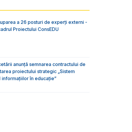
uparea a 26 posturi de experți externi -
 cadrul Proiectului ConsEDU
rcetării anunță semnarea contractului de
area proiectului strategic „Sistem
informațiilor în educație”