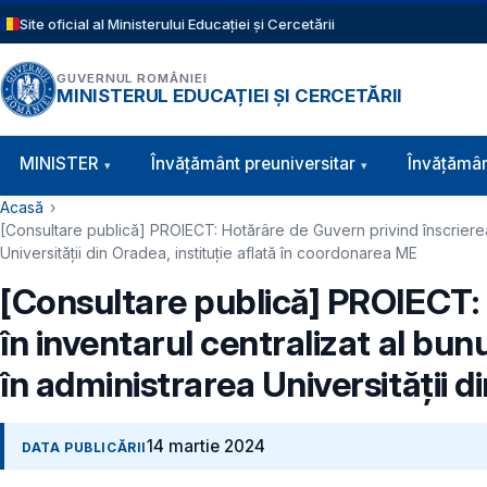
Sari la conținutul principal
Site oficial al Ministerului Educației și Cercetării
GUVERNUL ROMÂNIEI
MINISTERUL EDUCAȚIEI ȘI CERCETĂRII
Navigație principală
MINISTER
Învăţământ preuniversitar
Învățămân
Cale de navigare
Acasă
[Consultare publică] PROIECT: Hotărâre de Guvern privind înscrierea u
Universității din Oradea, instituție aflată în coordonarea ME
[Consultare publică] PROIECT: 
în inventarul centralizat al bun
în administrarea Universității d
14 martie 2024
DATA PUBLICĂRII