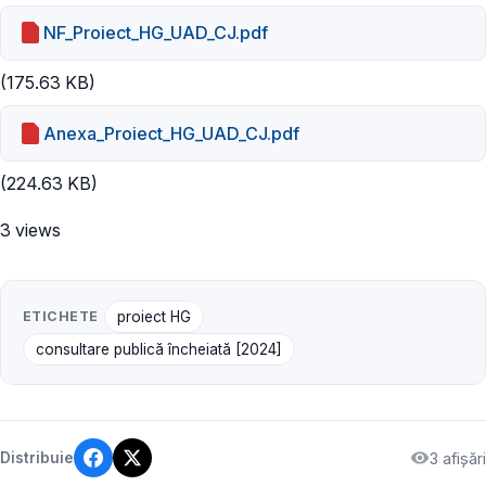
NF_Proiect_HG_UAD_CJ.pdf
(175.63 KB)
Anexa_Proiect_HG_UAD_CJ.pdf
(224.63 KB)
3 views
ETICHETE
proiect HG
consultare publică încheiată [2024]
3 afișări
Distribuie