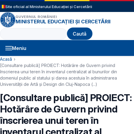
Sari la conținutul principal
Site oficial al Ministerului Educației și Cercetării
GUVERNUL ROMÂNIEI
MINISTERUL EDUCAȚIEI ȘI CERCETĂRII
Caută
Meniu
Navigație principală
Cale de navigare
Acasă
[Consultare publică] PROIECT: Hotărâre de Guvern privind
înscrierea unui teren în inventarul centralizat al bunurilor din
domeniul public al statului și darea acestuia în administrarea
Universității de Artă și Design din Cluj-Napoca (...)
[Consultare publică] PROIECT:
Hotărâre de Guvern privind
înscrierea unui teren în
inventarul centralizat al