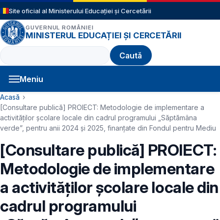
Sari la conținutul principal
Site oficial al Ministerului Educației și Cercetării
GUVERNUL ROMÂNIEI
MINISTERUL EDUCAȚIEI ȘI CERCETĂRII
Caută
Meniu
Navigație principală
Cale de navigare
Acasă
[Consultare publică] PROIECT: Metodologie de implementare a
activităților școlare locale din cadrul programului „Săptămâna
verde”, pentru anii 2024 și 2025, finanțate din Fondul pentru Mediu
[Consultare publică] PROIECT:
Metodologie de implementare
a activităților școlare locale din
cadrul programului