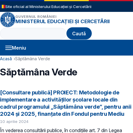
Sari la conținutul principal
Site oficial al Ministerului Educației și Cercetării
GUVERNUL ROMÂNIEI
MINISTERUL EDUCAȚIEI ȘI CERCETĂRII
Caută
Meniu
Navigație principală
Cale de navigare
Acasă
Săptămâna Verde
Săptămâna Verde
[Consultare publică] PROIECT: Metodologie de
implementare a activităților școlare locale din
cadrul programului „Săptămâna verde”, pentru anii
2024 și 2025, finanțate din Fondul pentru Mediu
10 aprilie 2024
În vederea consultării publice, în condiţiile art. 7 din Legea