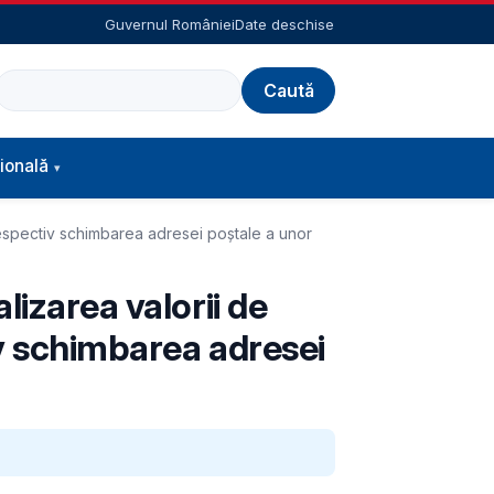
Guvernul României
Date deschise
Caută
ională
respectiv schimbarea adresei poștale a unor
lizarea valorii de
iv schimbarea adresei