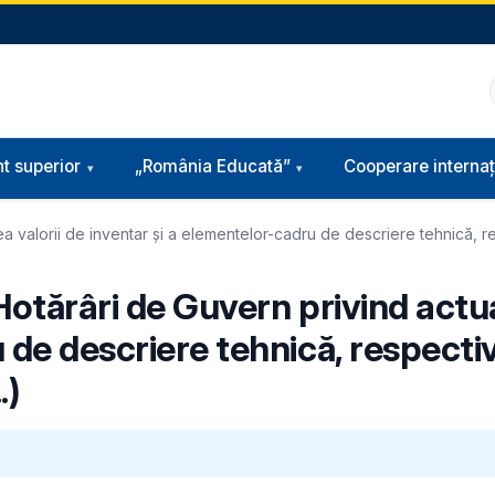
t superior
„România Educată”
Cooperare internaț
ea valorii de inventar și a elementelor-cadru de descriere tehnică, 
Hotărâri de Guvern privind actua
u de descriere tehnică, respect
.)