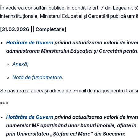
În vederea consultării publice, în condiţiile art. 7 din Legea nr.
interinstituționale, Ministerul Educaţiei și Cercetării publică urm
[
31.03.2026 || Completare
]
Hotărâre de Guvern
privind actualizarea valorii de inven
administrarea Ministerului Educației și Cercetării pent
​Anexă
;
Notă de fundametare
.
Se păstrează aceeași adresă de e-mail de mai jos pentru trans
***
Hotărâre de Guvern
privind actualizarea valorii de inv
numerelor MF aparținând unor bunuri imobile, aflate în d
prin Universitatea „Ștefan cel Mare” din Suceava
;