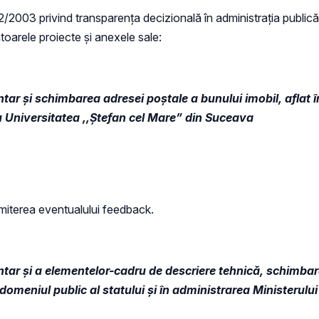
 52/2003 privind transparenţa decizională în administraţia publică,
ătoarele proiecte și anexele sale:
tar și schimbarea adresei poștale a bunului imobil, aflat în
ru Universitatea ,,Ștefan cel Mare” din Suceava
miterea eventualului feedback.
entar și a elementelor-cadru de descriere tehnică, schimb
omeniul public al statului și în administrarea Ministerului 