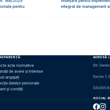
nr. 188/2025
finanțare pentru implement
ţionale pentru
integrat de management al 
NSPARENȚĂ
ADRESĂ /
ecte acte normative
Str. Gener
rații de avere și interese
Sector 1, 
uri angajați
ecția datelor personale
021/405.6
ni și condiții
SOCIAL 