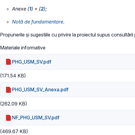
Anexe (
1
) + (
2
);
​Notă de fundamentare
.
Propunerile și sugestiile cu privire la proiectul supus consultări
Materiale informative
PHG_USM_SV.pdf
(171.54 KB)
PHG_USM_SV_Anexa.pdf
(262.09 KB)
NF_PHG_USM_SV.pdf
(469.67 KB)