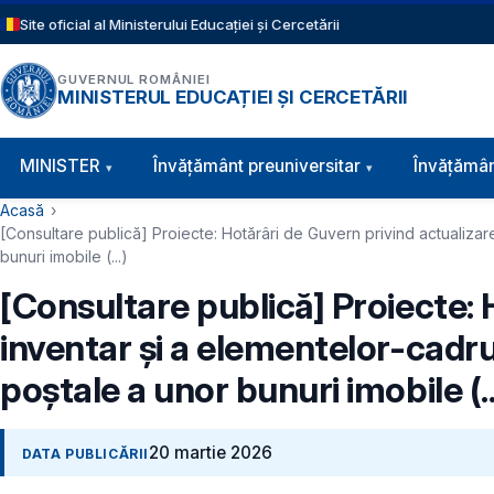
Sari la conținutul principal
Site oficial al Ministerului Educației și Cercetării
GUVERNUL ROMÂNIEI
MINISTERUL EDUCAȚIEI ȘI CERCETĂRII
Navigație principală
MINISTER
Învăţământ preuniversitar
Învățămân
Cale de navigare
Acasă
[Consultare publică] Proiecte: Hotărâri de Guvern privind actualizar
bunuri imobile (...)
[Consultare publică] Proiecte: 
inventar și a elementelor-cadr
poștale a unor bunuri imobile (..
20 martie 2026
DATA PUBLICĂRII