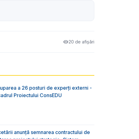
20 de afișări
uparea a 26 posturi de experți externi -
 cadrul Proiectului ConsEDU
rcetării anunță semnarea contractului de