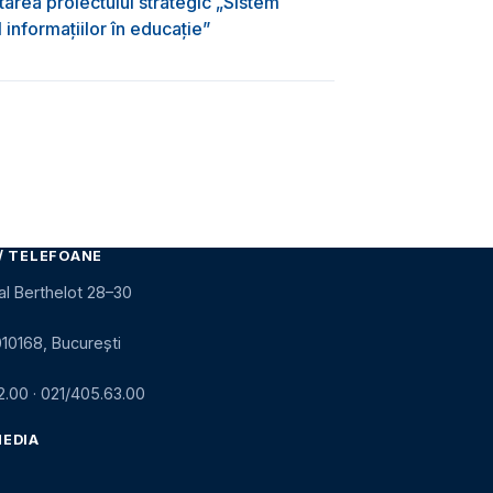
area proiectului strategic „Sistem
informațiilor în educație”
/ TELEFOANE
al Berthelot 28–30
010168, București
2.00
·
021/405.63.00
MEDIA