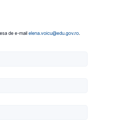
dresa de e-mail
elena.voicu@edu.gov.ro
.