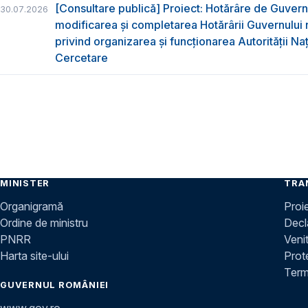
[Consultare publică] Proiect: Hotărâre de Guvern
30.07.2026
modificarea și completarea Hotărârii Guvernului 
privind organizarea şi funcţionarea Autorităţii Na
Cercetare
MINISTER
TRA
Organigramă
Proi
Ordine de ministru
Decla
PNRR
Venit
Harta site-ului
Prot
Terme
GUVERNUL ROMÂNIEI