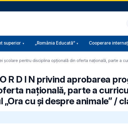
t superior
„România Educată”
Cooperare internaț
colare pentru disciplina opțională din oferta națională, parte a curri
O R D I N privind aprobarea pr
oferta națională, parte a curricu
lul „Ora cu și despre animale” / c