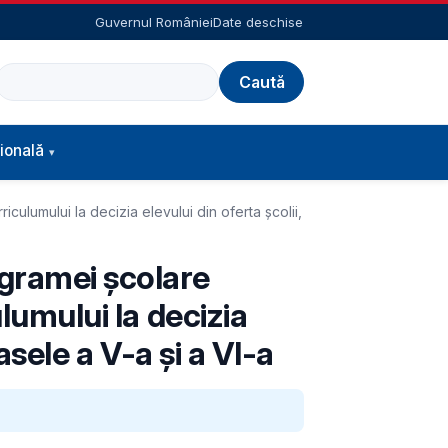
Guvernul României
Date deschise
Caută
ională
culumului la decizia elevului din oferta școlii,
ogramei școlare
lumului la decizia
lasele a V-a și a VI-a