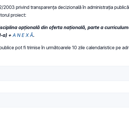
 52/2003 privind transparenţa decizională în administraţia publică,
torul proiect:
plina opțională din oferta națională, parte a curriculumulu
I-a) +
A N E X Ă
.
i publice pot fi trimise în următoarele 10 zile calendaristice pe a