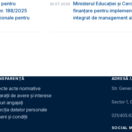
 pentru
Ministerul Educației și Ce
30.07.2026
nr. 188/2025
finanțare pentru implement
ţionale pentru
integrat de management al 
NSPARENȚĂ
ADRESĂ /
ecte acte normative
Str. Gener
rații de avere și interese
Sector 1, 
uri angajați
ecția datelor personale
021/405.6
ni și condiții
SOCIAL 