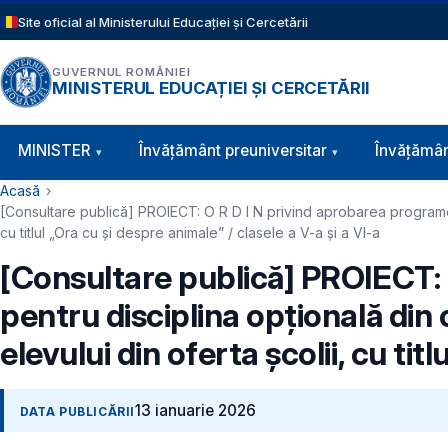
Sari la conținutul principal
Site oficial al Ministerului Educației și Cercetării
GUVERNUL ROMÂNIEI
MINISTERUL EDUCAȚIEI ȘI CERCETĂRII
Navigație principală
MINISTER
Învăţământ preuniversitar
Învățămân
Cale de navigare
Acasă
[Consultare publică] PROIECT: O R D I N privind aprobarea programei ș
cu titlul „Ora cu și despre animale” / clasele a V-a și a VI-a
[Consultare publică] PROIECT: 
pentru disciplina opțională din 
elevului din oferta școlii, cu tit
13 ianuarie 2026
DATA PUBLICĂRII