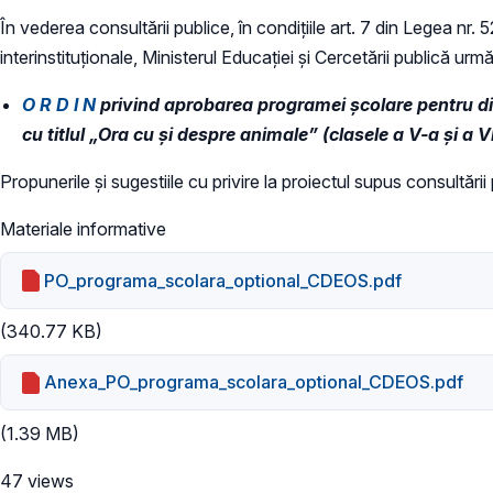
În vederea consultării publice, în condiţiile art. 7 din Legea nr.
interinstituționale, Ministerul Educaţiei și Cercetării publică urmă
O R D I N
privind aprobarea programei școlare pentru disci
cu titlul „Ora cu și despre animale” (clasele a V-a și a V
Propunerile și sugestiile cu privire la proiectul supus consultări
Materiale informative
PO_programa_scolara_optional_CDEOS.pdf
(340.77 KB)
Anexa_PO_programa_scolara_optional_CDEOS.pdf
(1.39 MB)
47 views