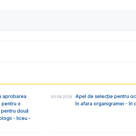
ru aprobarea
Apel de selecție pentru oc
05.08.2026
e pentru o
în afara organigramei - în
& pentru două
logii - liceu -