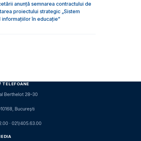
rcetării anunță semnarea contractului de
area proiectului strategic „Sistem
informațiilor în educație”
/ TELEFOANE
al Berthelot 28–30
010168, București
2.00
·
021/405.63.00
MEDIA