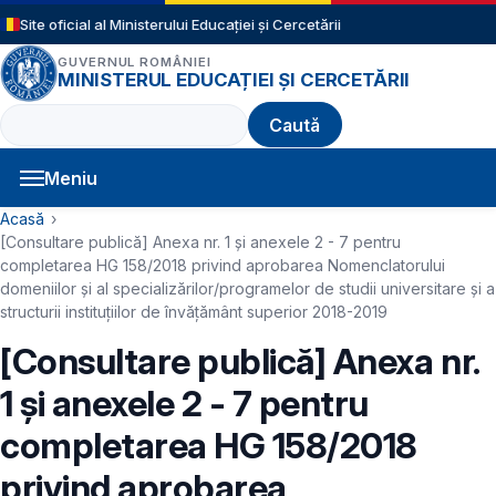
Sari la conținutul principal
Site oficial al Ministerului Educației și Cercetării
GUVERNUL ROMÂNIEI
MINISTERUL EDUCAȚIEI ȘI CERCETĂRII
Caută
Meniu
Navigație principală
Cale de navigare
Acasă
[Consultare publică] Anexa nr. 1 și anexele 2 - 7 pentru
completarea HG 158/2018 privind aprobarea Nomenclatorului
domeniilor și al specializărilor/programelor de studii universitare și a
structurii instituțiilor de învățământ superior 2018-2019
[Consultare publică] Anexa nr.
1 și anexele 2 - 7 pentru
completarea HG 158/2018
privind aprobarea