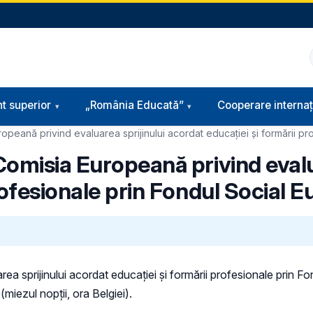
t superior
„România Educată”
Cooperare internaț
opeană privind evaluarea sprijinului acordat educației și formării p
Comisia Europeană privind evalu
rofesionale prin Fondul Social 
ea sprijinului acordat educației și formării profesionale prin 
iezul nopții, ora Belgiei).