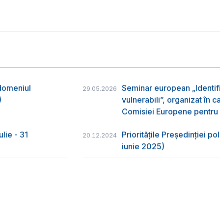
n domeniul
Seminar european „Identific
29.05.2026
)
vulnerabili”, organizat în c
Comisiei Europene pentru
ulie - 31
Prioritățile Președinției po
20.12.2024
iunie 2025)