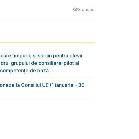
3 afișări
are timpurie și sprijin pentru elevii
adrul grupului de consiliere-pilot al
 competențe de bază
loneze la Consiliul UE (1 ianuarie - 30