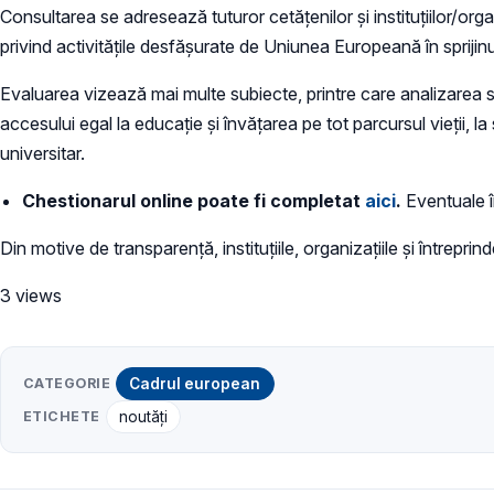
Consultarea se adresează tuturor cetățenilor și instituțiilor/orga
privind activitățile desfășurate de Uniunea Europeană în sprijin
Evaluarea vizează mai multe subiecte, printre care analizarea su
accesului egal la educație și învățarea pe tot parcursul vieții, la 
universitar.
Chestionarul online poate fi completat
aici
.
Eventuale î
Din motive de transparență, instituțiile, organizațiile și întreprin
3 views
CATEGORIE
Cadrul european
ETICHETE
noutăți