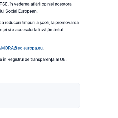
 FSE, în vederea aflării opiniei acestora
ului Social European.
a reducerii timpurii a școlii, la promovarea
ienței și a accesului la învățământul
AMORA@ec.europa.eu
.
rie în Registrul de transparență al UE.