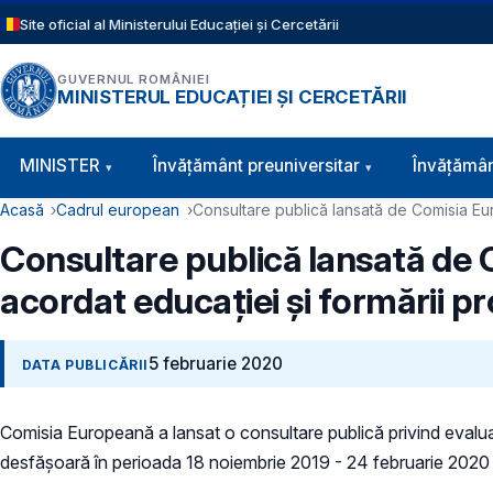
Sari la conținutul principal
Site oficial al Ministerului Educației și Cercetării
GUVERNUL ROMÂNIEI
MINISTERUL EDUCAȚIEI ȘI CERCETĂRII
Navigație principală
MINISTER
Învăţământ preuniversitar
Învățămân
Cale de navigare
Acasă
Cadrul european
Consultare publică lansată de Comisia Eur
Consultare publică lansată de 
acordat educației și formării p
5 februarie 2020
DATA PUBLICĂRII
Comisia Europeană a lansat o consultare publică privind evaluar
desfășoară în perioada 18 noiembrie 2019 - 24 februarie 2020 (m