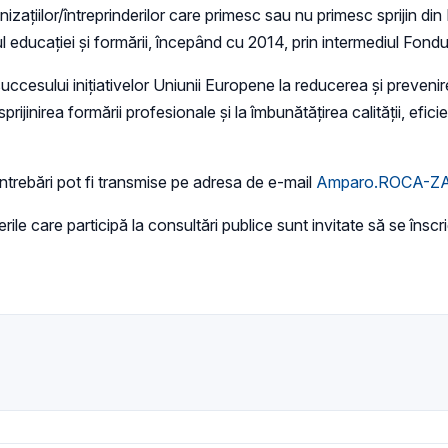
nizațiilor/întreprinderilor care primesc sau nu primesc sprijin din
ul educației și formării, începând cu 2014, prin intermediul Fond
ccesului inițiativelor Uniunii Europene la reducerea și prevenire
sprijinirea formării profesionale și la îmbunătățirea calității, efic
ntrebări pot fi transmise pe adresa de e-mail
Amparo.ROCA-Z
derile care participă la consultări publice sunt invitate să se însc