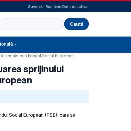
Guvernul României
Date deschise
Caută
ională
rofesionale prin Fondul Social European
area sprijinului
European
Fondul Social European (FSE), care se