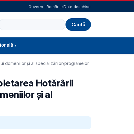
Guvernul României
Date deschise
Caută
ională
i domeniilor şi al specializărilor/programelor
letarea Hotărârii
eniilor şi al