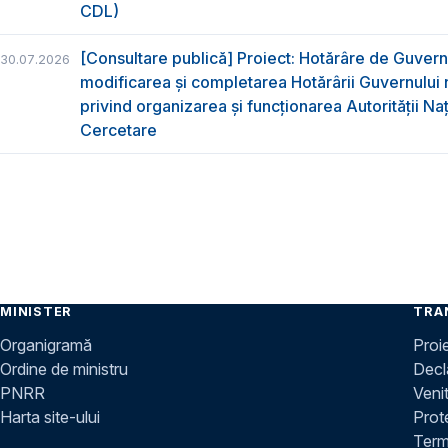
CDL)
[Consultare publică] Proiect: Hotărâre de Guvern
30.07.2026
modificarea și completarea Hotărârii Guvernului 
privind organizarea şi funcţionarea Autorităţii Na
Cercetare
MINISTER
TRA
Organigramă
Proi
Ordine de ministru
Decla
PNRR
Venit
Harta site-ului
Prot
Terme