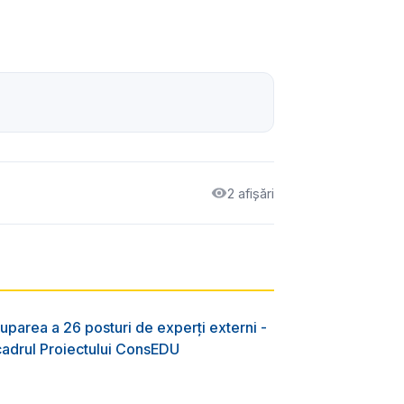
2 afișări
uparea a 26 posturi de experți externi -
 cadrul Proiectului ConsEDU