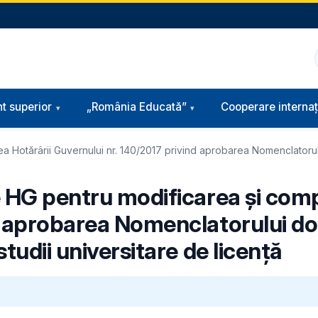
t superior
„România Educată”
Cooperare internaț
a Hotărârii Guvernului nr. 140/2017 privind aprobarea Nomenclatorulu
e HG pentru modificarea şi comp
d aprobarea Nomenclatorului dom
tudii universitare de licență