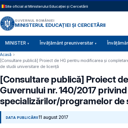
Sari la conținutul principal
Site oficial al Ministerului Educației și Cercetării
GUVERNUL ROMÂNIEI
MINISTERUL EDUCAȚIEI ȘI CERCETĂRII
Navigație principală
MINISTER
Învăţământ preuniversitar
Învățămân
Cale de navigare
Acasă
[Consultare publică] Proiect de HG pentru modificarea şi completare
de studii universitare de licență
[Consultare publică] Proiect d
Guvernului nr. 140/2017 privin
specializărilor/programelor de s
11 august 2017
DATA PUBLICĂRII