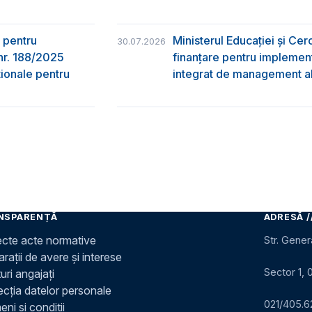
 pentru
Ministerul Educației și Ce
30.07.2026
nr. 188/2025
finanțare pentru implement
ţionale pentru
integrat de management al 
NSPARENȚĂ
ADRESĂ /
ecte acte normative
Str. Gener
rații de avere și interese
Sector 1, 
uri angajați
ecția datelor personale
021/405.6
ni și condiții