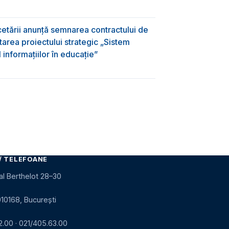
rcetării anunță semnarea contractului de
area proiectului strategic „Sistem
informațiilor în educație”
/ TELEFOANE
al Berthelot 28–30
010168, București
2.00
·
021/405.63.00