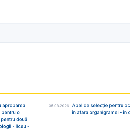
ru aprobarea
Apel de selecție pentru oc
05.08.2026
e pentru o
în afara organigramei - în
& pentru două
logii - liceu -