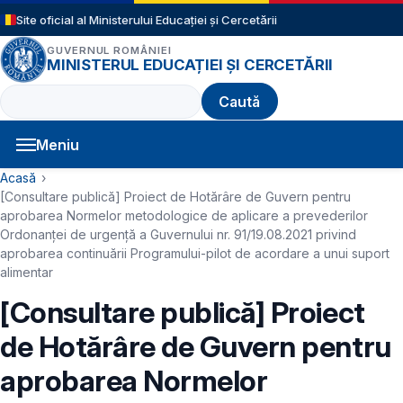
Sari la conținutul principal
Site oficial al Ministerului Educației și Cercetării
GUVERNUL ROMÂNIEI
MINISTERUL EDUCAȚIEI ȘI CERCETĂRII
Caută
Meniu
Navigație principală
Cale de navigare
Acasă
[Consultare publică] Proiect de Hotărâre de Guvern pentru
aprobarea Normelor metodologice de aplicare a prevederilor
Ordonanței de urgență a Guvernului nr. 91/19.08.2021 privind
aprobarea continuării Programului-pilot de acordare a unui suport
alimentar
[Consultare publică] Proiect
de Hotărâre de Guvern pentru
aprobarea Normelor