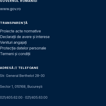
GUVERNUL ROMÂNIEI
www.gov.ro
TRANSPARENȚĂ
Proiecte acte normative
Declarații de avere și interese
Venituri angajați
Protecția datelor personale
Termeni și condiții
ADRESĂ // TELEFOANE
Str. General Berthelot 28–30
Sector 1, 010168, București
021/405.62.00
·
021/405.63.00