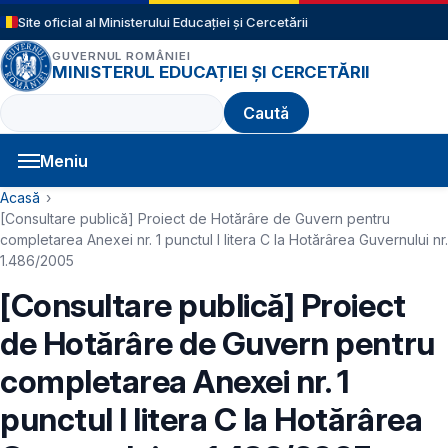
Sari la conținutul principal
Site oficial al Ministerului Educației și Cercetării
GUVERNUL ROMÂNIEI
MINISTERUL EDUCAȚIEI ȘI CERCETĂRII
Caută
Meniu
Navigație principală
Cale de navigare
Acasă
[Consultare publică] Proiect de Hotărâre de Guvern pentru
completarea Anexei nr. 1 punctul I litera C la Hotărârea Guvernului nr.
1.486/2005
[Consultare publică] Proiect
de Hotărâre de Guvern pentru
completarea Anexei nr. 1
punctul I litera C la Hotărârea