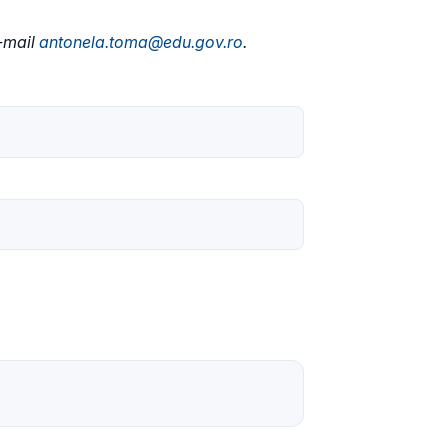
e-mail
antonela.toma@edu.gov.ro
.