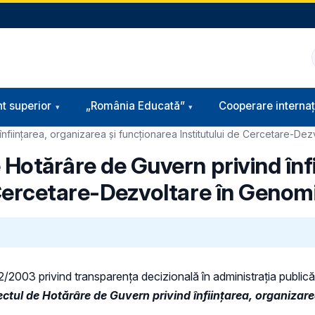
t superior
„România Educată”
Cooperare internaț
nființarea, organizarea și funcționarea Institutului de Cercetare-De
 Hotărâre de Guvern privind înf
e Cercetare-Dezvoltare în Genom
 52/2003 privind transparenţa decizională în administraţia publică,
ectul de
Hotărâre de Guvern privind înființarea, organizarea