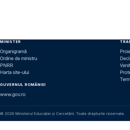
MINISTER
TRA
Organigramă
Proi
Ordine de ministru
Decla
PNRR
Venit
Harta site-ului
Prot
Terme
GUVERNUL ROMÂNIEI
www.gov.ro
© 2026 Ministerul Educației și Cercetării. Toate drepturile rezervate.