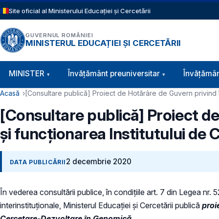
Sari la conținutul principal
Site oficial al Ministerului Educației și Cercetării
GUVERNUL ROMÂNIEI
MINISTERUL EDUCAȚIEI ȘI CERCETĂRII
Navigație principală
MINISTER
Învăţământ preuniversitar
Învățămân
Cale de navigare
Acasă
[Consultare publică] Proiect de Hotărâre de Guvern privind î
[Consultare publică] Proiect de
și funcționarea Institutului d
2 decembrie 2020
DATA PUBLICĂRII
În vederea consultării publice, în condiţiile art. 7 din Legea nr.
interinstituționale, Ministerul Educaţiei și Cercetării publică
proi
Cercetare-Dezvoltare în Genomică.