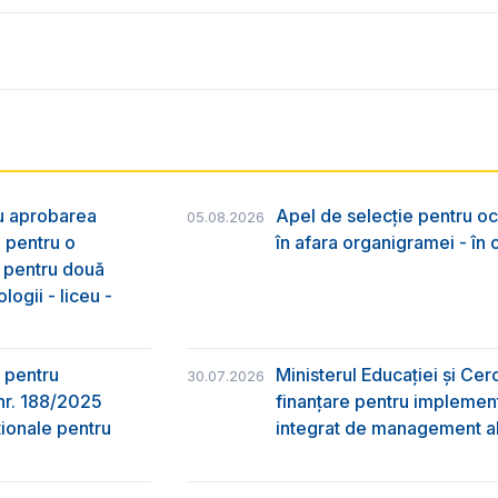
ru aprobarea
Apel de selecție pentru oc
05.08.2026
e pentru o
în afara organigramei - în
& pentru două
logii - liceu -
 pentru
Ministerul Educației și Ce
30.07.2026
nr. 188/2025
finanțare pentru implement
ţionale pentru
integrat de management al 