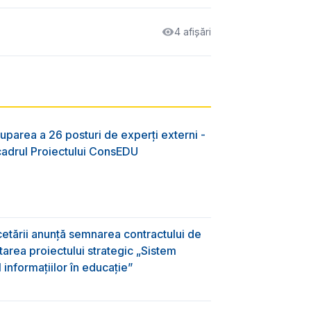
4 afișări
uparea a 26 posturi de experți externi -
 cadrul Proiectului ConsEDU
rcetării anunță semnarea contractului de
area proiectului strategic „Sistem
informațiilor în educație”