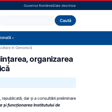
Guvernul României
Date deschise
Caută
ională
zvoltare în Genomică
iințarea, organizarea
ică
 republicată, dar și a consultării preliminare
 și funcționarea Institutului de