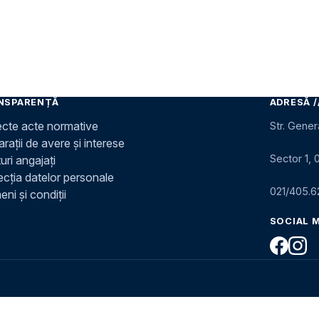
NSPARENȚĂ
ADRESĂ /
ecte acte normative
Str. Gener
rații de avere și interese
Sector 1, 
uri angajați
ecția datelor personale
021/405.6
ni și condiții
SOCIAL 