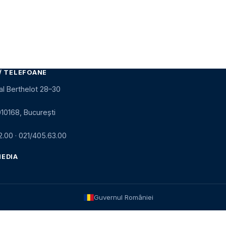
/ TELEFOANE
al Berthelot 28–30
010168, București
2.00
·
021/405.63.00
MEDIA
Guvernul României