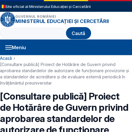
Sari la conținutul principal
Site oficial al Ministerului Educației și Cercetării
GUVERNUL ROMÂNIEI
MINISTERUL EDUCAȚIEI ȘI CERCETĂRII
Caută
Meniu
Navigație principală
Cale de navigare
Acasă
[Consultare publică] Proiect de Hotărâre de Guvern privind
aprobarea standardelor de autorizare de funcţionare provizorie și
a standardelor de acreditare și de evaluare externă periodică în
învățământul preuniversitar
[Consultare publică] Proiect
de Hotărâre de Guvern privind
aprobarea standardelor de
autorizare de funcţionare