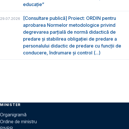
educație”
[Consultare publică] Proiect: ORDIN pentru
29.07.2026
aprobarea Normelor metodologice privind
degrevarea parțială de normă didactică de
predare şi stabilirea obligaţiei de predare a
personalului didactic de predare cu funcții de
conducere, îndrumare și control (...)
MINISTER
Organigramă
Ordine de ministru
PNRR