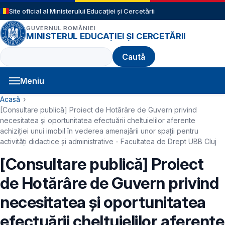
Sari la conținutul principal
Site oficial al Ministerului Educației și Cercetării
GUVERNUL ROMÂNIEI
MINISTERUL EDUCAȚIEI ȘI CERCETĂRII
Caută
Meniu
Navigație principală
Cale de navigare
Acasă
[Consultare publică] Proiect de Hotărâre de Guvern privind
necesitatea și oportunitatea efectuării cheltuielilor aferente
achiziției unui imobil în vederea amenajării unor spații pentru
activități didactice și administrative - Facultatea de Drept UBB Cluj
[Consultare publică] Proiect
de Hotărâre de Guvern privind
necesitatea și oportunitatea
efectuării cheltuielilor aferente