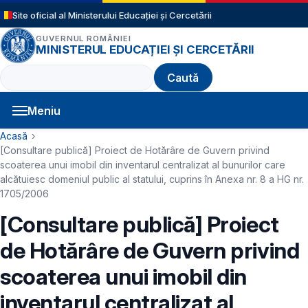
Sari la conținutul principal
Site oficial al Ministerului Educației și Cercetării
GUVERNUL ROMÂNIEI
MINISTERUL EDUCAȚIEI ȘI CERCETĂRII
Caută
Meniu
Navigație principală
Cale de navigare
Acasă
[Consultare publică] Proiect de Hotărâre de Guvern privind
scoaterea unui imobil din inventarul centralizat al bunurilor care
alcătuiesc domeniul public al statului, cuprins în Anexa nr. 8 a HG nr.
1705/2006
[Consultare publică] Proiect
de Hotărâre de Guvern privind
scoaterea unui imobil din
inventarul centralizat al