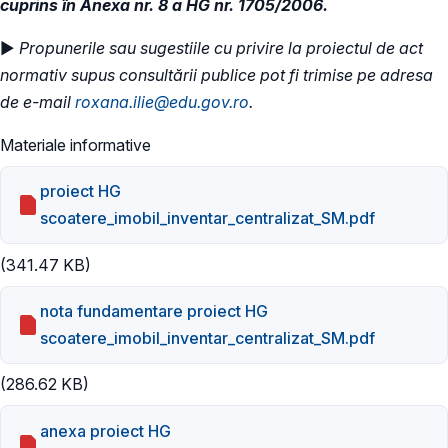
cuprins în Anexa nr. 8 a HG nr. 1705/2006.
►
Propunerile sau sugestiile cu privire la proiectul de act
normativ supus consultării publice pot fi trimise pe adresa
de e-mail
roxana.ilie@edu.gov.ro
.
Materiale informative
proiect HG
scoatere_imobil_inventar_centralizat_SM.pdf
(341.47 KB)
nota fundamentare proiect HG
scoatere_imobil_inventar_centralizat_SM.pdf
(286.62 KB)
anexa proiect HG