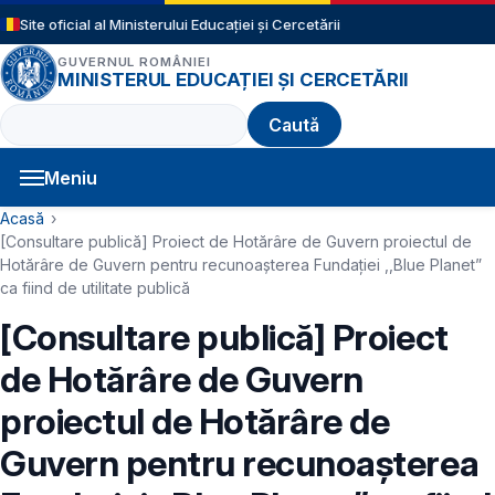
Sari la conținutul principal
Site oficial al Ministerului Educației și Cercetării
GUVERNUL ROMÂNIEI
MINISTERUL EDUCAȚIEI ȘI CERCETĂRII
Caută
Meniu
Navigație principală
Cale de navigare
Acasă
[Consultare publică] Proiect de Hotărâre de Guvern proiectul de
Hotărâre de Guvern pentru recunoaşterea Fundației ,,Blue Planet”
ca fiind de utilitate publică
[Consultare publică] Proiect
de Hotărâre de Guvern
proiectul de Hotărâre de
Guvern pentru recunoaşterea