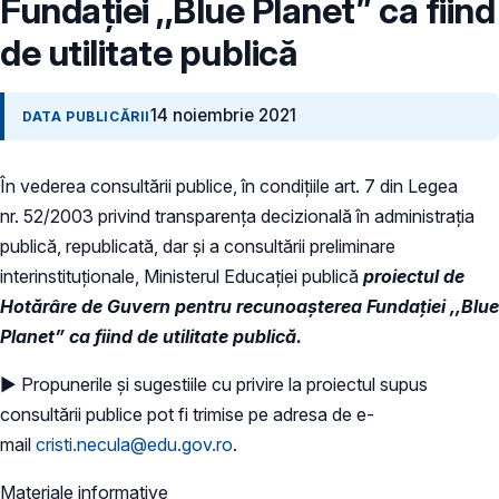
Fundației ,,Blue Planet” ca fiind
de utilitate publică
14 noiembrie 2021
DATA PUBLICĂRII
În vederea consultării publice, în condiţiile art. 7 din Legea
nr. 52/2003 privind transparenţa decizională în administraţia
publică, republicată, dar și a consultării preliminare
interinstituționale, Ministerul Educaţiei publică
proiectul de
Hotărâre de Guvern pentru recunoaşterea Fundației ,,Blue
Planet” ca fiind de utilitate publică.
► Propunerile și sugestiile cu privire la proiectul supus
consultării publice pot fi trimise pe adresa de e-
mail
cristi.necula@edu.gov.ro
.
Materiale informative