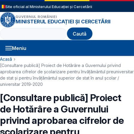
Sari la conținutul principal
Site oficial al Ministerului Educației și Cercetării
GUVERNUL ROMÂNIEI
MINISTERUL EDUCAȚIEI ȘI CERCETĂRII
Caută
Meniu
Navigație principală
Cale de navigare
Acasă
[Consultare publică] Proiect de Hotărâre a Guvernului privind
aprobarea cifrelor de școlarizare pentru învățământul preuniversitar
de stat şi pentru învățământul superior de stat în anul școlar /
universitar 2019-2020
[Consultare publică] Proiect
de Hotărâre a Guvernului
privind aprobarea cifrelor de
școlarizare pentru