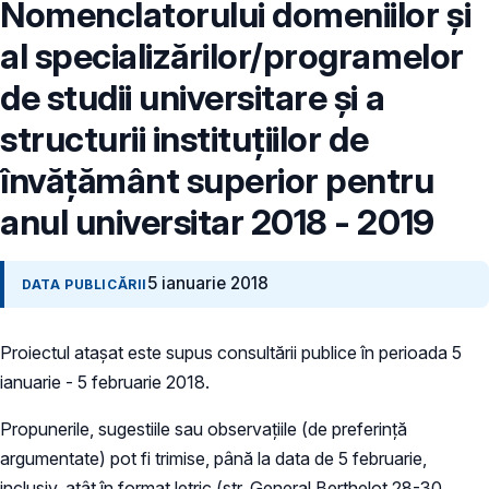
Nomenclatorului domeniilor şi
al specializărilor/programelor
de studii universitare şi a
structurii instituţiilor de
învăţământ superior pentru
anul universitar 2018 - 2019
5 ianuarie 2018
DATA PUBLICĂRII
Proiectul atașat este supus consultării publice în perioada 5
ianuarie - 5 februarie 2018.
Propunerile, sugestiile sau observațiile (de preferință
argumentate) pot fi trimise, până la data de 5 februarie,
inclusiv, atât în format letric (str. General Berthelot 28-30,