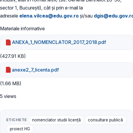
sector 1, București), cât și prin e-mail la
adresele
elena.vilcea@edu.gov.ro
și/sau
dgis@edu.gov.r
Materiale informative
ANEXA_1_NOMENCLATOR_2017_2018.pdf
(427.91 KB)
anexe2_7_licenta.pdf
(1.66 MB)
5 views
ETICHETE
nomenclator studii licență
consultare publică
proiect HG