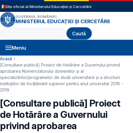
Sari la conținutul principal
Site oficial al Ministerului Educației și Cercetării
GUVERNUL ROMÂNIEI
MINISTERUL EDUCAȚIEI ȘI CERCETĂRII
Caută
Meniu
Navigație principală
Cale de navigare
Acasă
[Consultare publică] Proiect de Hotărâre a Guvernului privind
aprobarea Nomenclatorului domeniilor şi al
specializărilor/programelor de studii universitare şi a structurii
instituţiilor de învăţământ superior pentru anul universitar 2018 -
2019
[Consultare publică] Proiect
de Hotărâre a Guvernului
privind aprobarea