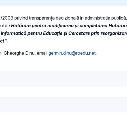
52/2003 privind transparenţa decizională în administraţia publică, 
tul de
Hotărâre
pentru modificarea și completarea Hotărâri
e Informatică pentru Educație și Cercetare prin reorganizar
et".
i: Gheorghe Dinu, email
germin.dinu@roedu.net
.