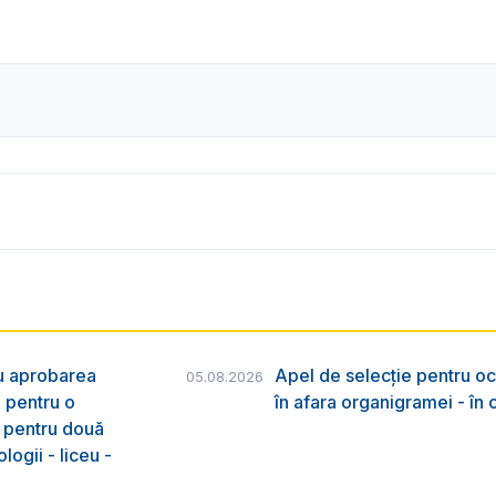
ru aprobarea
Apel de selecție pentru oc
05.08.2026
e pentru o
în afara organigramei - în
& pentru două
logii - liceu -