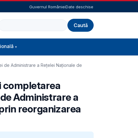
Guvernul României
Date deschise
Caută
ională
ei de Administrare a Rețelei Naționale de
și completarea
i de Administrare a
 prin reorganizarea