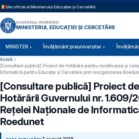
Sari la conținutul principal
Site oficial al Ministerului Educației și Cercetării
GUVERNUL ROMÂNIEI
MINISTERUL EDUCAȚIEI ȘI CERCETĂRII
Navigație principală
MINISTER
Învăţământ preuniversitar
Învățămân
Cale de navigare
Acasă
[Consultare publică] Proiect de Hotărâre pentru modificarea și compl
Informatică pentru Educație și Cercetare prin reorganizarea Roedun
[Consultare publică] Proiect d
Hotărârii Guvernului nr. 1.609/
Rețelei Naționale de Informati
Roedunet