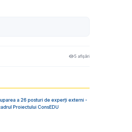
5 afișări
uparea a 26 posturi de experți externi -
 cadrul Proiectului ConsEDU