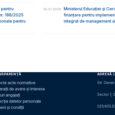
 pentru
Ministerul Educației și Ce
30.07.2026
nr. 188/2025
finanțare pentru implement
ţionale pentru
integrat de management al 
NSPARENȚĂ
ADRESĂ /
ecte acte normative
Str. Gener
rații de avere și interese
Sector 1, 
uri angajați
ecția datelor personale
021/405.6
ni și condiții