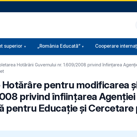
t superior
„România Educată”
Cooperare internaț
etarea Hotărârii Guvernului nr. 1.609/2008 privind înființarea Agenți
et
e Hotărâre pentru modificarea 
2008 privind înființarea Agenție
că pentru Educație și Cercetare