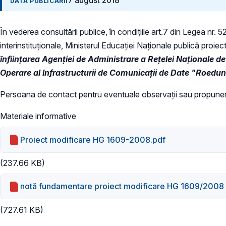
7 august 2018
DATA PUBLICĂRII
În vederea consultării publice, în condiţiile art.7 din Legea nr. 
interinstituționale, Ministerul Educaţiei Naţionale publică proiec
înființarea Agenției de Administrare a Rețelei Naționale d
Operare al Infrastructurii de Comunicații de Date "Roedun
Persoana de contact pentru eventuale observații sau propuner
Materiale informative
Proiect modificare HG 1609-2008.pdf
(237.66 KB)
notă fundamentare proiect modificare HG 1609/2008
(727.61 KB)