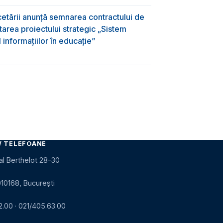
rcetării anunță semnarea contractului de
area proiectului strategic „Sistem
informațiilor în educație”
/ TELEFOANE
al Berthelot 28–30
010168, București
2.00
·
021/405.63.00