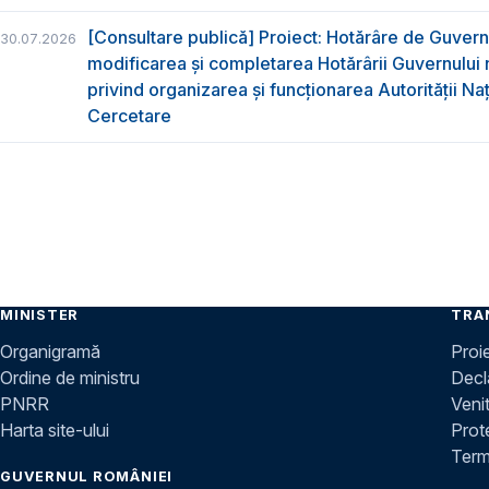
[Consultare publică] Proiect: Hotărâre de Guvern
30.07.2026
modificarea și completarea Hotărârii Guvernului 
privind organizarea şi funcţionarea Autorităţii Na
Cercetare
MINISTER
TRA
Organigramă
Proi
Ordine de ministru
Decla
PNRR
Venit
Harta site-ului
Prot
Terme
GUVERNUL ROMÂNIEI