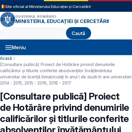
Sari la conținutul principal
Site oficial al Ministerului Educației și Cercetării
GUVERNUL ROMÂNIEI
MINISTERUL EDUCAȚIEI ȘI CERCETĂRII
Caută
Meniu
Navigație principală
Cale de navigare
Acasă
[Consultare publică] Proiect de Hotărâre privind denumirile
calificărilor și titlurile conferite absolvenților învățământului
universitar de licență înmatriculați în anul I de studii în anii universitari
2014 - 2015, 2015 - 2016, 2016 - 2017
[Consultare publică] Proiect
de Hotărâre privind denumirile
calificărilor și titlurile conferite
absolvenților învățământului