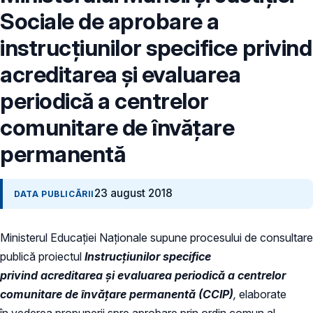
Sociale de aprobare a
instrucțiunilor specifice privind
acreditarea și evaluarea
periodică a centrelor
comunitare de învăţare
permanentă
23 august 2018
DATA PUBLICĂRII
Ministerul Educației Naționale supune procesului de consultare
publică proiectul
I
nstrucțiunilor specifice
privind acreditarea și evaluarea periodică a centrelor
comunitare de învăţare permanentă (CCIP)
,
elaborate
în vederea propunerii spre aprobare prin ordin comun al