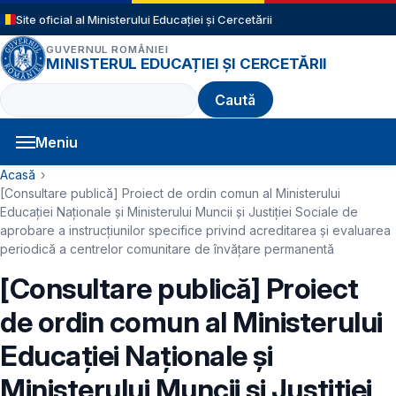
Sari la conținutul principal
Site oficial al Ministerului Educației și Cercetării
GUVERNUL ROMÂNIEI
MINISTERUL EDUCAȚIEI ȘI CERCETĂRII
Caută
Meniu
Navigație principală
Cale de navigare
Acasă
[Consultare publică] Proiect de ordin comun al Ministerului
Educației Naționale și Ministerului Muncii și Justiției Sociale de
aprobare a instrucțiunilor specifice privind acreditarea și evaluarea
periodică a centrelor comunitare de învăţare permanentă
[Consultare publică] Proiect
de ordin comun al Ministerului
Educației Naționale și
Ministerului Muncii și Justiției