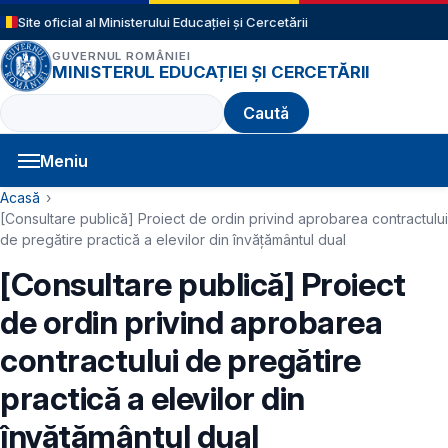
Sari la conținutul principal
Site oficial al Ministerului Educației și Cercetării
GUVERNUL ROMÂNIEI
MINISTERUL EDUCAȚIEI ȘI CERCETĂRII
Caută
Meniu
Navigație principală
Cale de navigare
Acasă
[Consultare publică] Proiect de ordin privind aprobarea contractului
de pregătire practică a elevilor din învățământul dual
[Consultare publică] Proiect
de ordin privind aprobarea
contractului de pregătire
practică a elevilor din
învățământul dual